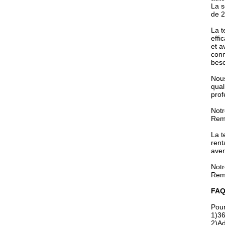
La s
de 2
La t
effi
et a
conn
beso
Nous
qual
prof
Notr
Remp
La t
rent
aven
Notr
Remp
FAQ
Pour
1)36
2)Ad