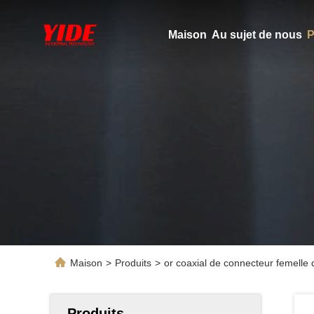
Maison
Au sujet de nous
P
Maison
>
Produits
>
or coaxial de connecteur femelle 
Produits