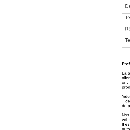
Dé
Te
Ré
Te
Prof
La t
alle
envi
prod
Yide
+ de
de p
Nos 
véhi
Il e
auto