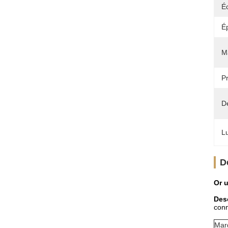
Éc
É
M
Pr
Dé
L
D
Or u
Desc
conn
Mar