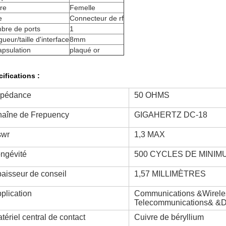
re
Femelle
e
Connecteur de rf
bre de ports
1
ueur/taille d'interface
8mm
apsulation
plaqué or
ifications :
mpédance
50 OHMS
aîne de Frepuency
GIGAHERTZ DC-18
swr
1,3 MAX
ngévité
500 CYCLES DE MINIM
aisseur de conseil
1,57 MILLIMÈTRES
plication
Communications &Wirele
Telecommunications& &De
tériel central de contact
Cuivre de béryllium