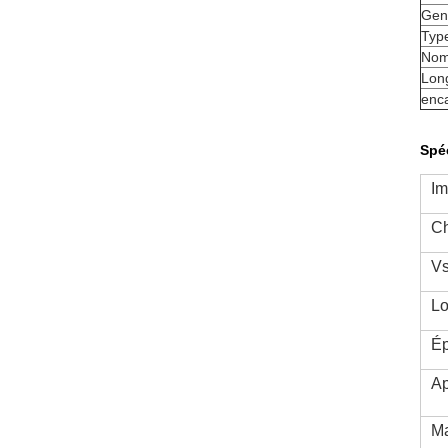
Gen
Typ
Nom
Long
enc
Spéc
I
Ch
V
Lo
Ép
Ap
Ma