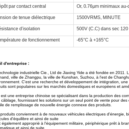
pôt par contact central
Or, 0.76µm minimaux au-
nsion de tenue diélectrique
1500VRMS, MINUTE
sistance d'isolation
500V (C.C) dans sec 120
mpérature de fonctionnement
-65°C à +165°C
il d'entreprise :
echnologie industrielle Cie., Ltd de Jiaxing Yide a été fondée en 2011. 
mand, ville de Zhangpu, la ville de Kunshan, Suzhou, à l'est de Changh
ronnement. C'est une recherche et développement de intégration, une 
uits sont populaires sur les marchés domestiques et européens et amé
 est une entreprise chinoise se spécialisant dans la production des 
 câblage, fournissant les solutions sur un seul point de vente pour des
ile de remplissage de nouvelle énergie connexe des produits.
produits conviennent à de nouveaux véhicules électriques d'énergie, bic
cules d'équilibre et ainsi de suite
st également approprié à l'équipement militaire, périphérique prêt à br
matique et ainsi de suite