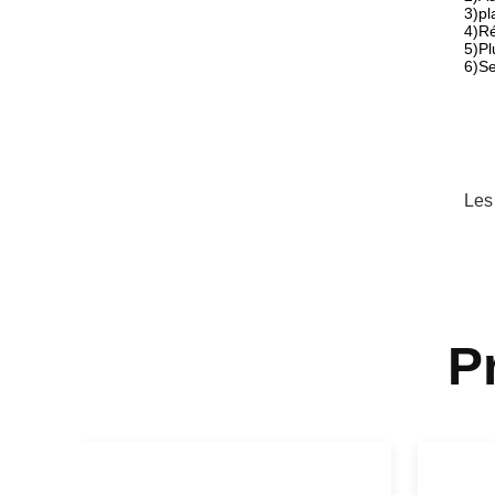
3)pl
4)Ré
5)Pl
6)Se
Les
P