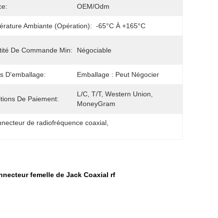
ce:
OEM/Odm
rature Ambiante (opération):
-65°C À +165°C
tité De Commande Min:
Négociable
ls D'emballage:
Emballage : Peut Négocier
L/C, T/T, Western Union, 
tions De Paiement:
MoneyGram
necteur de radiofréquence coaxial
, 
nnecteur femelle de Jack Coaxial rf