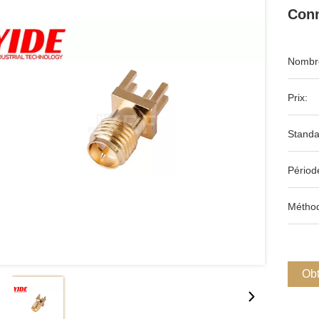
Conn
Nombre
Prix:
Standa
Périod
Méthod
Obt