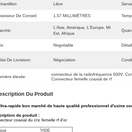
hantillon:
Libre
Servi
paisseur De Conseil:
1,57 MILLIMÈTRES
Tempé
L'Asie, Amérique, L'Europe, Mi 
arché:
Quan
Est, Afrique
ix:
Negotiable
Détai
lai De Livraison:
Négociation
Condi
connecteur de la radiofréquence 500V
, 
Con
umière élevée:
Connecteur femelle coaxial de rf
escription Du Produit
ltra-rapide bon marché de haute qualité professionnel d'usine co
ription de produit :
ecteur coaxial du cric femelle rf d'or
que
YIDE