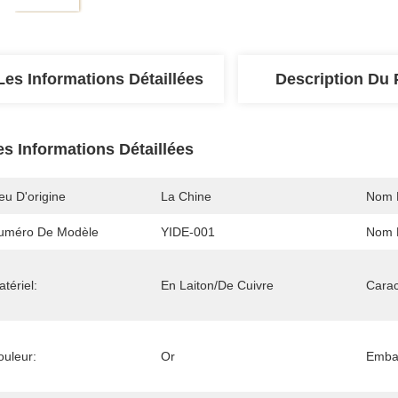
Les Informations Détaillées
Description Du 
es Informations Détaillées
eu D'origine
La Chine
Nom 
uméro De Modèle
YIDE-001
Nom D
tériel:
En Laiton/de Cuivre
Carac
ouleur:
Or
Embal