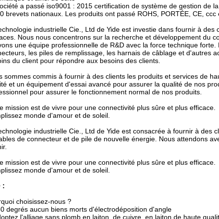
ociété a passé iso9001 : 2015 certification de système de gestion de la 
0 brevets nationaux. Les produits ont passé ROHS, PORTÉE, CE, ccc et 
echnologie industrielle Cie., Ltd de Yide est investie dans fournir à des 
caces. Nous nous concentrons sur la recherche et développement du con
vons une équipe professionnelle de R&D avec la force technique forte.
ecteurs, les piles de remplissage, les harnais de câblage et d'autres 
ins du client pour répondre aux besoins des clients.
 sommes commis à fournir à des clients les produits et services de h
ité et un équipement d'essai avancé pour assurer la qualité de nos pro
essionnel pour assurer le fonctionnement normal de nos produits.
e mission est de vivre pour une connectivité plus sûre et plus efficace.
lissez monde d'amour et de soleil.
echnologie industrielle Cie., Ltd de Yide est consacrée à fournir à des c
ables de connecteur et de pile de nouvelle énergie. Nous attendons av
ir.
e mission est de vivre pour une connectivité plus sûre et plus efficace.
lissez monde d'amour et de soleil.
 :
quoi choisissez-nous ?
0 degrés aucun biens morts d'électrodéposition d'angle
optez l'alliage sans plomb en laiton, de cuivre, en laiton de haute quali