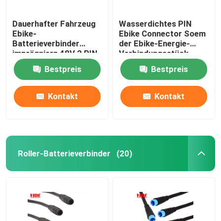
Dauerhafter Fahrzeug
Wasserdichtes PIN
Ebike-
Ebike Connector Soem
Batterieverbinder
der Ebike-Energie-
imprägniern 48V 2 PIN
Verbindungsstück-
Famale
Frau-6
Bestpreis
Bestpreis
Kontakt
Kontakt
Roller-Batterieverbinder
(20)