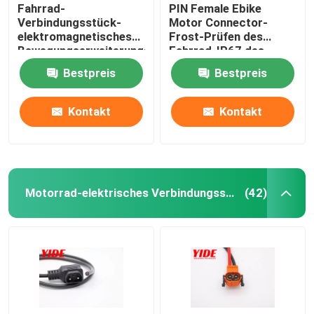
Fahrrad-
PIN Female Ebike
Verbindungsstück-
Motor Connector-
elektromagnetisches
Frost-Prüfen des
Bewegungserweiterungs-
Fahrrad-IP67 des
Kabel RoHs IP67 E
Verbindungsstück-3
Bestpreis
Bestpreis
Kontakt
Kontakt
Motorrad-elektrisches Verbindungsstück
(42)