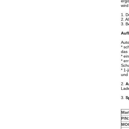
ergo
wird
1.
D
2. A
3. B
Auf
Auto
* sc
das 
* ei
* er
Schu
* 1-
und 
2.
A
Lade
3.
S
Mar
P/N
MO