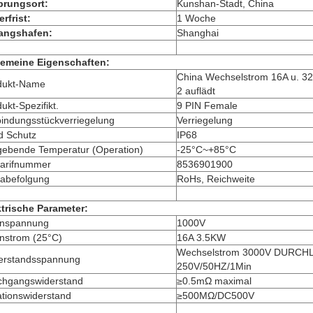
prungsort:
Kunshan-Stadt, China
erfrist:
1 Woche
angshafen:
Shanghai
gemeine Eigenschaften:
China Wechselstrom 16A u. 32
dukt-Name
2 auflädt
ukt-Spezifikt.
9 PIN Female
bindungsstückverriegelung
Verriegelung
d Schutz
IP68
ebende Temperatur (Operation)
-25°C~+85°C
tarifnummer
8536901900
mabefolgung
RoHs, Reichweite
ktrische Parameter:
nspannung
1000V
nstrom (25°C)
16A 3.5KW
Wechselstrom 3000V DURCH
erstandsspannung
250V/50HZ/1Min
chgangswiderstand
≥0.5mΩ maximal
ationswiderstand
≥500MΩ/DC500V