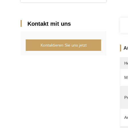
Kontakt mit uns
Kontaktieren Sie uns jetzt
A
He
M
P
Ar