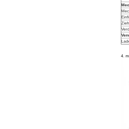
Mec
Mec
Einf
Zieh
Verd
Ver
Lade
4. m