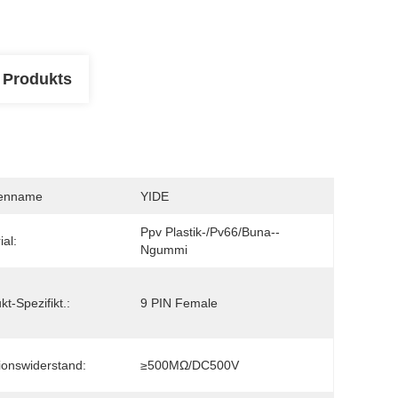
 Produkts
enname
YIDE
Ppv Plastik-/pv66/Buna--
ial:
Ngummi
kt-Spezifikt.:
9 PIN Female
tionswiderstand:
≥500MΩ/DC500V