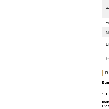
A
V
M
Li
Ho
B
Bun
1.
P
männ
Dies