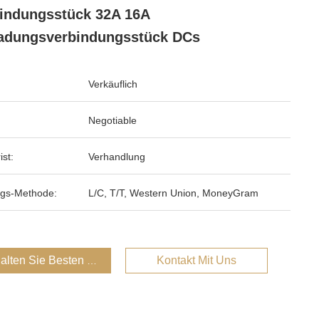
indungsstück 32A 16A
adungsverbindungsstück DCs
Verkäuflich
Negotiable
ist:
Verhandlung
gs-Methode:
L/C, T/T, Western Union, MoneyGram
alten Sie Besten Preis
Kontakt Mit Uns