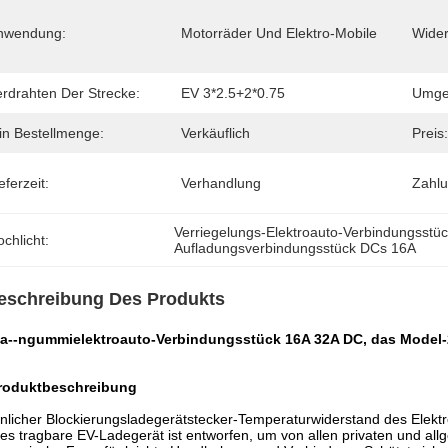
nwendung:
Motorräder Und Elektro-Mobile
Wide
erdrahten Der Strecke:
EV 3*2.5+2*0.75
Umgeb
in Bestellmenge:
Verkäuflich
Preis:
eferzeit:
Verhandlung
Zahl
Verriegelungs-Elektroauto-Verbindungsstü
chlicht:
Aufladungsverbindungsstück DCs 16A
eschreibung Des Produkts
a--ngummielektroauto-Verbindungsstück 16A 32A DC, das Model-2
roduktbeschreibung
licher Blockierungsladegerätstecker-Temperaturwiderstand des Elektr
es tragbare EV-Ladegerät ist entworfen, um von allen privaten und al