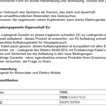
nomische Form für leichte Handhabung und Verbindung. Schützt sich 
er Gebrauch des Spritzens als Ganzes, das stark und dauerhaft.
lle umweltfreundlichen Materialien des Gebrauches.
enutzen Sie nagelneuen reinen Kupferdraht, kann starke Elektrogeräte
ladungsgewehr-Eigenschaft Ev:
-Ladegerät Gewehr ev phase tragbaren schnellen DC-ev Ladegeräts e
hnell aufladend - dieses Produkt ist entworfen, um EV Aufladung schn
perfekte Aufladungskabel für Hauptgebrauch.
n Kabel passt gesamt- dieses Aufladungskabel ist kompatibel mit allen 
richtet, um - Ladegerät des Elektro-Mobil-(EV) mit Erweiterungs-Kabel 
tz und Sicherheit bei der Aufladung in den nass Bedingungen.
jährige Garantie - wenn irgendwelche unserer Produkte Ihren Erwartung
wir versuchen, die Frage zu lösen.
nwendung
gerät für Motorräder und Elektro-Mobile
pezifikation
ke:
YIDE
:
YIDE
-616617618
Q:
500PCS/PER