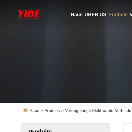
Haus
ÜBER US
Produits
V
Haus
>
Produits
>
Verriegelungs-Elektroauto-Verbind
Produits