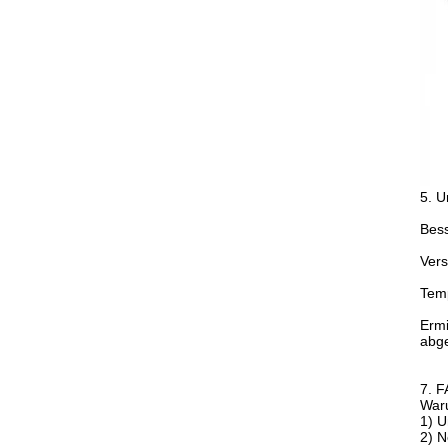
5. U
Bess
Vers
Tem
Ermi
abge
7. 
War
1) U
2) N