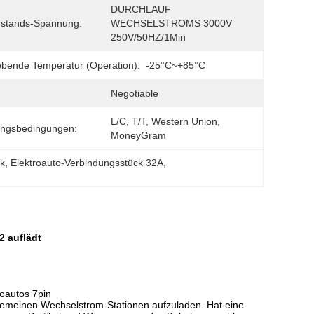
DURCHLAUF 
rstands-Spannung:
WECHSELSTROMS 3000V 
250V/50HZ/1Min
ende Temperatur (Operation):
-25°C~+85°C
Negotiable
L/C, T/T, Western Union, 
ungsbedingungen:
MoneyGram
ck
, 
Elektroauto-Verbindungsstück 32A
, 
 auflädt
oautos 7pin
lgemeinen Wechselstrom-Stationen aufzuladen. Hat eine