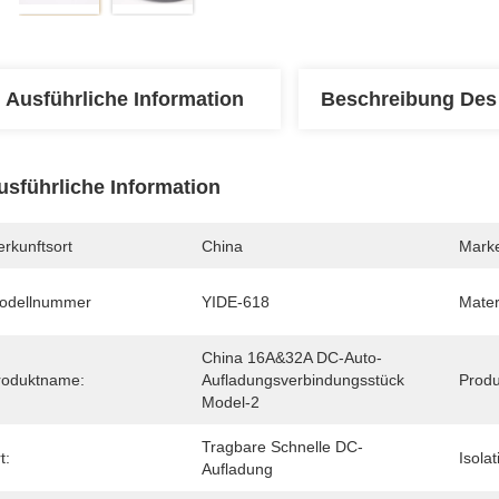
Ausführliche Information
Beschreibung Des
usführliche Information
rkunftsort
China
Mark
odellnummer
YIDE-618
Mater
China 16A&32A DC-Auto-
roduktname:
Aufladungsverbindungsstück 
Produ
Model-2
Tragbare Schnelle DC-
t:
Isola
Aufladung