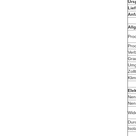
Urs
Lief
Anf
All
Pro
Prod
Ver
Gra
Umg
Zoll
Kli
Ele
Nen
Nen
Wid
Dur
Isol