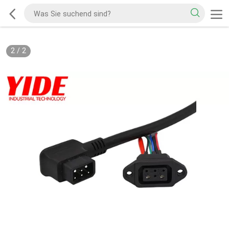
2
/
2