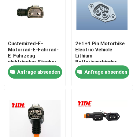
Produkte
Elektroauto-Verbindungsstück
Custemized-E-
2+1+4 Pin Motorbike
Motorrad-E-Fahrrad-
Electric Vehicle
E-Fahrzeug-
Lithium
E-Fahrrad-Verbindungsstück
elektrischer Stecker
Batterieverbinder
u. Sockel
Anfrage absenden
Anfrage absenden
Motorrad-elektrisches Verbindungsstück
Ebike-Batterieverbinder
Roller-Batterieverbinder
Aufladungsstapel EV