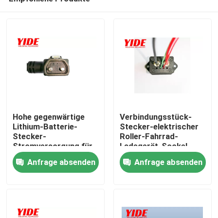
Hohe gegenwärtige
Verbindungsstück-
Lithium-Batterie-
Stecker-elektrischer
Stecker-
Roller-Fahrrad-
Stromversorgung für
Ladegerät-Sockel-
Nach Hause
elektrisches Motorrad
männlich-weibliches
Anfrage absenden
Anfrage absenden
Verbindungsstück
Über uns
Kontakte