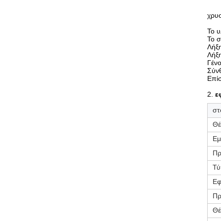
χρυ
Το υ
Το σ
Λήξ
Λήξ
Γένο
Σύνθ
Επί
2.
ε
στ
Θέ
Εμ
Πρ
Τύ
Εφ
Πρ
Θέ