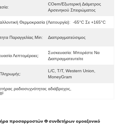
COem/εξωτερική Διάμετρος 
εσία:
Αρσενηκού Σπειρώματος
αλλοντική Θερμοκρασία (λειτουργία):
-65°C Σε +165°C
ητα Παραγγελίας Min:
Διαπραγματεύσιμος
Συσκευασία: Μπορέστε Να 
υασία Λεπτομέρειες:
Διαπραγματευτείτε
L/C, T/T, Western Union, 
 Πληρωμής:
MoneyGram
ετήρας ραδιοσυχνότητας αδιάβροχος
, 
RF
ετήρα προσαρμοστών Φ συνδετήρων ομοαξονικό