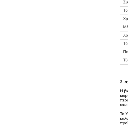
Συ
Τύ
Χ
Μέ
Χρ
Τύ
Πε
Τύ
3.
σ
Η βι
κωμό
περι
εσωτ
Το Y
καλω
προ