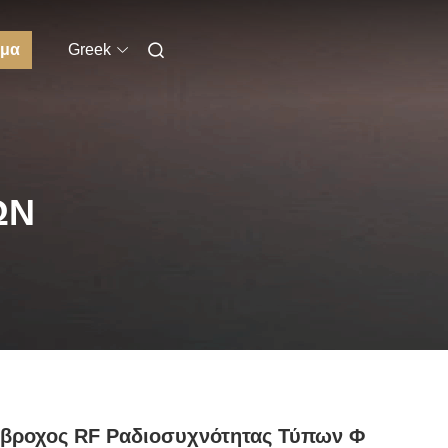
μα
Greek
ΩΝ
άβροχος RF Ραδιοσυχνότητας Τύπων Φ