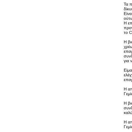
Τα π
δίκυ
Είνα
ούτ
Η επ
προγ
το C
Η βι
χρέω
επα
συν
για 
Είμα
ελέγ
επαγ
Η απ
Γεμί
Η βι
συνδ
καλύ
Η απ
Γεμί