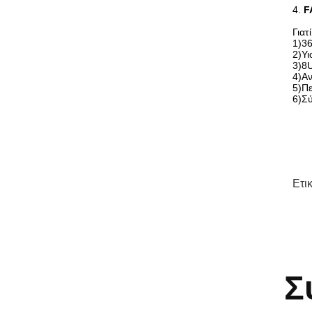
4.
F
Γιατ
1)36
2)Υι
3)8U
4)Αν
5)Π
6)Σύ
Ετι
Σ