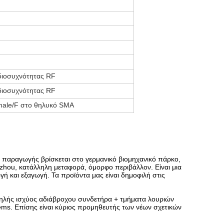
διοσυχνότητας RF
διοσυχνότητας RF
ale/F στο θηλυκό SMA
η παραγωγής βρίσκεται στο γερμανικό βιομηχανικό πάρκο,
hou, κατάλληλη μεταφορά, όμορφο περιβάλλον. Είναι μια
ή και εξαγωγή. Τα προϊόντα μας είναι δημοφιλή στις
 υψηλής ισχύος αδιάβροχου συνδετήρα + τμήματα λουριών
ems. Επίσης είναι κύριος προμηθευτής των νέων σχετικών