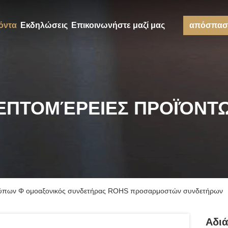
όντα
Εκδηλώσεις
Επικοινωνήστε μαζί μας
απόσπασ
ΕΠΤΟΜΈΡΕΙΕΣ ΠΡΟΪΌΝΤ
τύπων Φ ομοαξονικός συνδετήρας ROHS προσαρμοστών συνδετήρων
Αδι