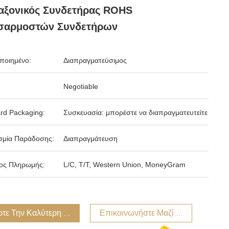
αξονικός Συνδετήρας ROHS
σαρμοστών Συνδετήρων
ποιημένο:
Διαπραγματεύσιμος
Negotiable
rd Packaging:
Συσκευασία: μπορέστε να διαπραγματευτείτε
σμία Παράδοσης:
Διαπραγμάτευση
ος Πληρωμής:
L/C, T/T, Western Union, MoneyGram
τε Την Καλύτερη Τιμή
Επικοινωνήστε Μαζί Μας