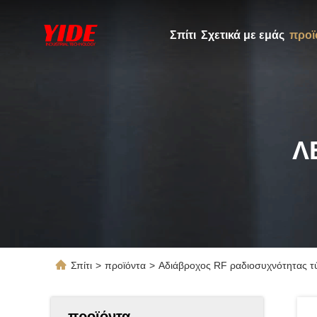
Σπίτι
Σχετικά με εμάς
προϊ
Λ
Σπίτι
>
προϊόντα
>
Αδιάβροχος RF ραδιοσυχνότητας 
προϊόντα