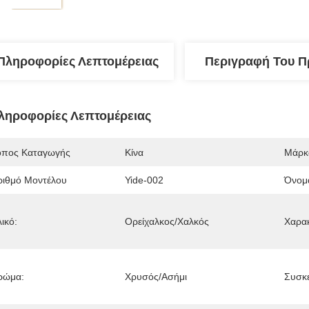
Πληροφορίες Λεπτομέρειας
Περιγραφή Του Π
ληροφορίες Λεπτομέρειας
όπος Καταγωγής
Κίνα
Μάρκ
ριθμό Μοντέλου
Yide-002
Όνομ
ικό:
Ορείχαλκος/χαλκός
Χαρακ
ρώμα:
Χρυσός/ασήμι
Συσκε