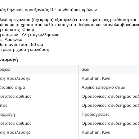
σός θηλυκός ομοαξονικός RF συνδετήρας γρύλων
λικό ορείχαλκου (όχι κράμα) εξασφαλίζει την υψηλότερες μετάδοση και
ώμα με το χρυσό που καλύπτεται για τη διάρκεια και επαναλαμβανόμε
η σώματος: Crimp
η επαφών: Ύλη συγκολλήσεως
ς: Αρσενικό
ετη αντίσταση: 50 ωμ
στρωση: χρυσή επένδυση
φαρμογή
οιχείο
αξία
ση προέλευσης
KunShan, Κίνα
πορικό σήμα
Αρχικό εμπορικό σήμα
ότυπος αριθμός
Ομοαξονικός συνδετήρας ρα
πος
Ομοαξονικός συνδετήρας ρα
αρμογή
Προδιαγραφές
ότυπος αριθμός
Ομοαξονικός συνδετήρας ρα
ση προέλευσης
KunShan, Κίνα