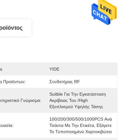
ροϊόντος
α
YIDE
α Προϊόντων:
Συνδετήρας RF
Suitble Για Την Εγκατάσταση 
τηριστικό Γνώρισμα:
Ακρίβειας Του /high 
Εξοπλισμού Υψηλής Τάσης
100/200/300/500/1000PCS Ανά 
υασία:
Τσάντα Με Την Ετικέτα, Εξάγετε 
Το Τυποποιημένο Χαρτοκιβώτιο