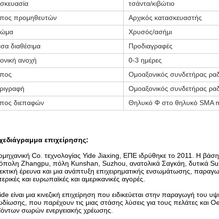
σκευασία
τσάντα/κιβώτιο
πος προμηθευτών
Αρχικός κατασκευαστής
ρώμα
Χρυσός/ασήμι
σα διαθέσιμα
Προδιαγραφές
ονική ανοχή
0-3 ημέρες
πος
Ομοαξονικός συνδετήρας ρα
ριγραφή
Ομοαξονικός συνδετήρας ρα
πος διεπαφών
Θηλυκό Φ στο θηλυκό SMA m
χεδιάγραμμα επιχείρησης:
ομηχανική Co. τεχνολογίας Yide Jiaxing, ΕΠΕ ιδρύθηκε το 2011. Η βάσ
πολη Zhangpu, πόλη Kunshan, Suzhou, ανατολικά Σαγκάη, δυτικά Suz
εκτική έρευνα και μια ανάπτυξη επιχειρηματικής ενσωμάτωσης, παραγωγ
ερικές και ευρωπαϊκές και αμερικανικές αγορές.
ide είναι μια κινεζική επιχείρηση που ειδικεύεται στην παραγωγή του
δίωσης, που παρέχουν τις μιας στάσης λύσεις για τους πελάτες και O
ϊόντων σωρών ενεργειακής χρέωσης.