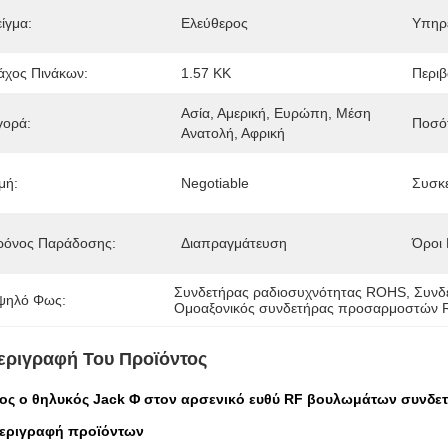
ίγμα:
Ελεύθερος
Υπηρ
άχος Πινάκων:
1.57 ΚΚ
Περιβ
Ασία, Αμερική, Ευρώπη, Μέση 
γορά:
Ποσότ
Ανατολή, Αφρική
μή:
Negotiable
Συσκε
ρόνος Παράδοσης:
Διαπραγμάτευση
Όροι
Συνδετήρας ραδιοσυχνότητας ROHS
, 
Συνδ
ψηλό Φως:
Ομοαξονικός συνδετήρας προσαρμοστών 
εριγραφή Του Προϊόντος
ος ο θηλυκός Jack Φ στον αρσενικό ευθύ RF βουλωμάτων συνδ
εριγραφή προϊόντων