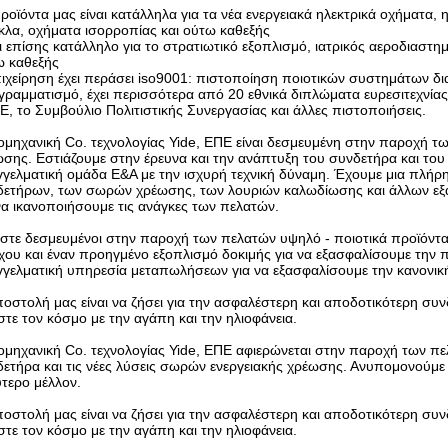
ροϊόντα μας είναι κατάλληλα για τα νέα ενεργειακά ηλεκτρικά οχήματα, 
κλα, οχήματα ισορροπίας και ούτω καθεξής
ι επίσης κατάλληλο για το στρατιωτικό εξοπλισμό, ιατρικός αεροδιαστ
ω καθεξής
ιχείρηση έχει περάσει iso9001: πιστοποίηση ποιοτικών συστημάτων δια
ραμματισμό, έχει περισσότερα από 20 εθνικά διπλώματα ευρεσιτεχνί
E, το Συμβούλιο Πολιτιστικής Συνεργασίας και άλλες πιστοποιήσεις.
ομηχανική Co. τεχνολογίας Yide, ΕΠΕ είναι δεσμευμένη στην παροχή των
σης. Εστιάζουμε στην έρευνα και την ανάπτυξη του συνδετήρα και του
γγελματική ομάδα Ε&Α με την ισχυρή τεχνική δύναμη. Έχουμε μια πλ
δετήρων, των σωρών χρέωσης, των λουριών καλωδίωσης και άλλων εξα
να ικανοποιήσουμε τις ανάγκες των πελατών.
στε δεσμευμένοι στην παροχή των πελατών υψηλό - ποιοτικά προϊόντα
χου και έναν προηγμένο εξοπλισμό δοκιμής για να εξασφαλίσουμε την 
γελματική υπηρεσία μεταπωλήσεων για να εξασφαλίσουμε την κανονική
οστολή μας είναι να ζήσει για την ασφαλέστερη και αποδοτικότερη συν
στε τον κόσμο με την αγάπη και την ηλιοφάνεια.
ομηχανική Co. τεχνολογίας Yide, ΕΠΕ αφιερώνεται στην παροχή των π
ετήρα και τις νέες λύσεις σωρών ενεργειακής χρέωσης. Ανυπομονούμε
τερο μέλλον.
οστολή μας είναι να ζήσει για την ασφαλέστερη και αποδοτικότερη συν
στε τον κόσμο με την αγάπη και την ηλιοφάνεια.