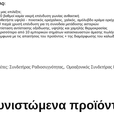
AQ:
ί μας επιλέξτε;
0 βαθμοί καμία νεκρή επένδυση γωνίας ανθεκτική
οθετήστε υψηλό - ποιοτικός ορείχαλκος, χαλκός, αμόλυβδο κράμα ορεί
 παχιά χρυσή επένδυση για τη συνοδεία μετάδοσης αστεριών
τίσταση αντίστασης οξείδωσης, υψηλής και χαμηλής θερμοκρασίας
ερισσότερο από 10 εμπορικών σημάτων κατασκευαστών άμεσης πωλήσ
μφωνα με τις απαιτήσεις του προϊόντος + της διαμόρφωσης του καλωδ
κέτες:
Συνδετήρας Ραδιοσυχνότητας
,
Ομοαξονικός Συνδετήρας
υνιστώμενα προϊόν