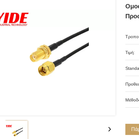
Ομο
Προ
Τροπο
Τιμή:
Standa
Προθε
Μέθοδ
Πάρ