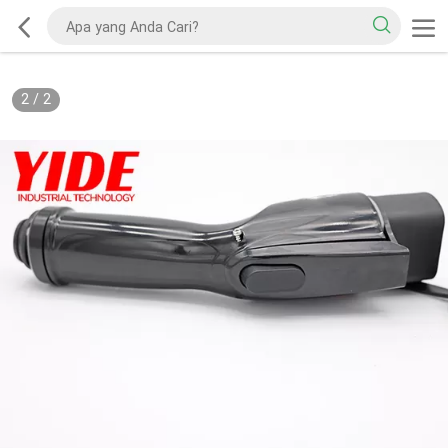
2
/
2