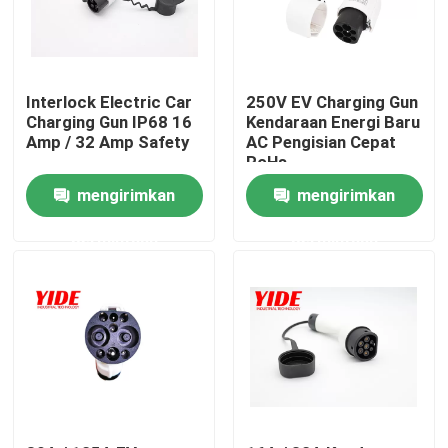
Produk
Interlock Electric Car
250V EV Charging Gun
Konektor Mobil Listrik
Charging Gun IP68 16
Kendaraan Energi Baru
Amp / 32 Amp Safety
AC Pengisian Cepat
RoHs
Konektor Sepeda E
mengirimkan
mengirimkan
permintaan
permintaan
Konektor Listrik Sepeda Motor
Konektor Baterai Ebike
Konektor Baterai Skuter
Tumpukan Pengisian EV