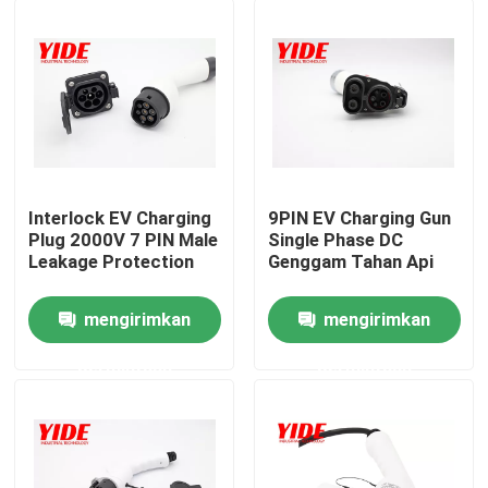
Interlock EV Charging
9PIN EV Charging Gun
Plug 2000V 7 PIN Male
Single Phase DC
Leakage Protection
Genggam Tahan Api
mengirimkan
mengirimkan
Rumah
permintaan
permintaan
Tentang kita
Kontak