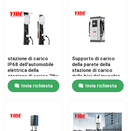
stazione di carico
Supporto di carico
IP68 dell'automobile
della parete della
elettrica della
stazione di carico
stazione di carico 7Kw
della bici del mucchio
del motorino di 32A
32A EV ODM/dell'OEM
Invia richiesta
Invia richiesta
EV
EV
Casa
Chi siamo
Contatti