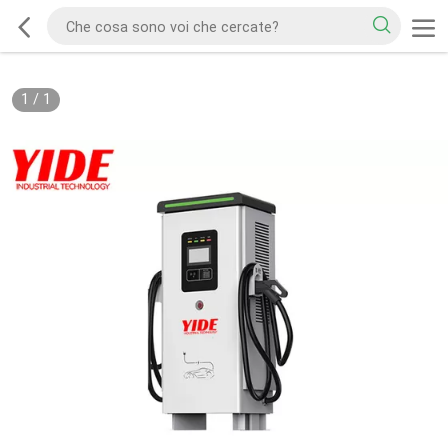
1
/
1