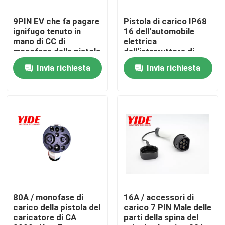
9PIN EV che fa pagare
Pistola di carico IP68
Prodotti
ignifugo tenuto in
16 dell'automobile
mano di CC di
elettrica
monofase della pistola
dell'interruttore di
Connettore dell'automobile elettrica
sicurezza sicurezza di
Invia richiesta
Invia richiesta
amp/32 amp
Connettore della bici di E
Connettore elettrico del motociclo
Connessione della batteria di Ebike
Connessione della batteria del motorino
80A / monofase di
16A / accessori di
carico della pistola del
carico 7 PIN Male delle
caricatore di CA
parti della spina del
Mucchio di carico di EV