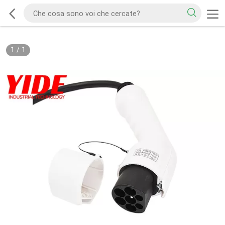
1
/
1