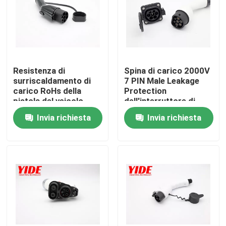
Resistenza di
Spina di carico 2000V
surriscaldamento di
7 PIN Male Leakage
carico RoHs della
Protection
pistola del veicolo
dell'interruttore di
elettrico del ODM
sicurezza EV
Invia richiesta
Invia richiesta
Casa
Chi siamo
Contatti