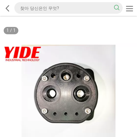
1
/
1