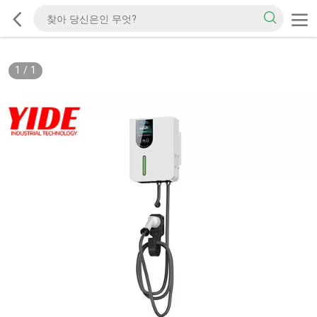
1
/
1