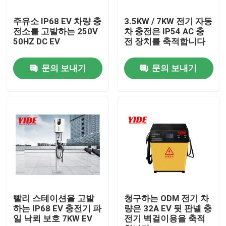
주유소 IP68 EV 차량 충
3.5KW / 7KW 전기 자동
제품 소개
전소를 고발하는 250V
차 충전은 IP54 AC 충
50HZ DC EV
전 장치를 축적합니다
전기 자동차 연결기
문의 보내기
문의 보내기
Ｅ 자전거 연결기
오토바이 전기 커넥터
에아이크 배터리 커넥터
스쿠터 배터리 커넥터
빨리 스테이션을 고발
청구하는 ODM 전기 차
하는 IP68 EV 충전기 파
량은 32A EV 뒷 판넬 충
일 낙뢰 보호 7KW EV
전기 벽걸이용을 축적
파일을 고발하는 EV