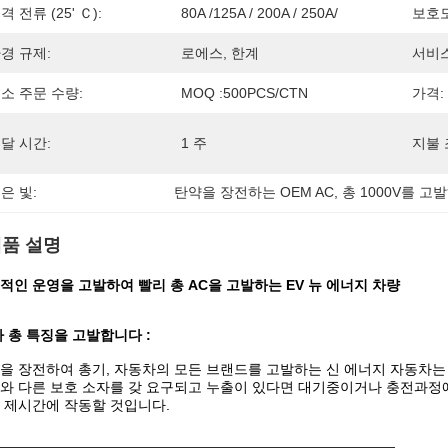
격 전류 (25' Ｃ):
80A /125A / 200A / 250A/
보호도
경 규제:
로에스, 한계
서비스
소 주문 수량:
MOQ :500PCS/CTN
가격:
달 시간:
1 주
지불 
은 빛:
탄약을 장전하는 OEM AC
, 
총 1000V를 고
품 설명
적인 운영을 고발하여 빨리 총 AC을 고발하는 EV 뉴 에너지 차량
가 총 특징을 고발합니다 :
을 장전하여 총기, 자동차의 모든 브랜드를 고발하는 신 에너지 자동차는 과
와 다른 보호 소자를 갖 요구되고 누출이 있다면 대기중이거나 충전과정
 제시간에 작동할 것입니다.