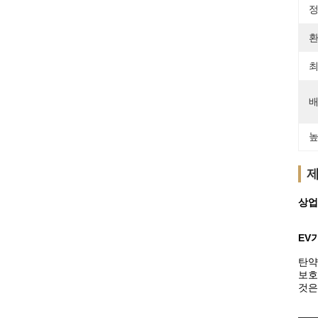
정
환
최
배
높
제
상업
EV
탄약
보호
것은