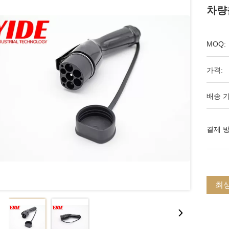
차량
MOQ:
가격:
배송 기
결제 방
최