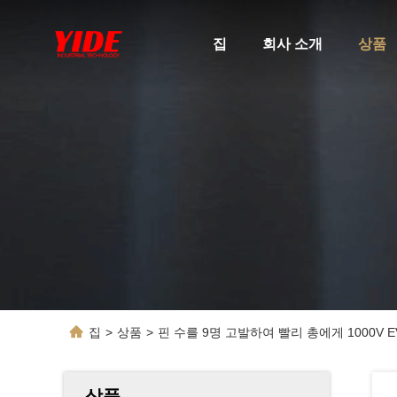
집
회사 소개
상품
집
>
상품
>
핀 수를 9명 고발하여 빨리 총에게 1000V 
상품