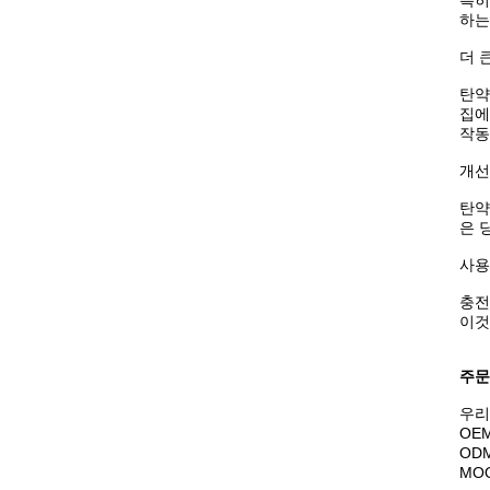
특히
하는
더 
탄약
집에
작동
개선
탄약
은 
사용
충전
이것
주문
우리
OE
OD
MO