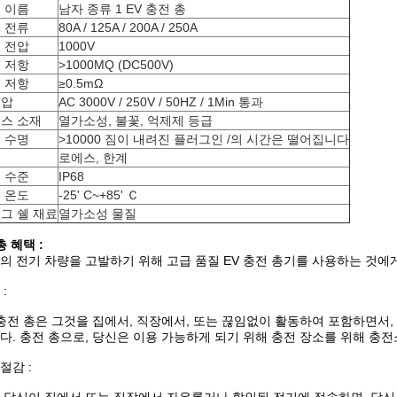
 이름
남자 종류 1 EV 충전 총
 전류
80A / 125A / 200A / 250A
 전압
1000V
 저항
>1000MQ (DC500V)
 저항
≥0.5mΩ
전압
AC 3000V / 250V / 50HZ / 1Min 통과
스 소재
열가소성, 불꽃, 억제제 등급
 수명
>10000 짐이 내려진 플러그인 /의 시간은 떨어집니다
증
로에스, 한계
 수준
IP68
 온도
-25' C~+85' Ｃ
그 쉘 재료
열가소성 물질
총 혜택 :
의 전기 차량을 고발하기 위해 고급 품질 EV 충전 총기를 사용하는 것에게
:
 충전 총은 그것을 집에서, 직장에서, 또는 끊임없이 활동하여 포함하면서
다. 충전 총으로, 당신은 이용 가능하게 되기 위해 충전 장소를 위해 충
절감 :