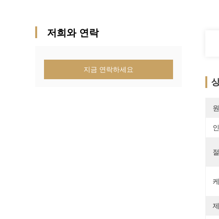
저희와 연락
지금 연락하세요
상
원
절
케
제