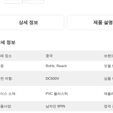
상세 정보
제품 설명
세 정보
래 장소
중국
브랜
인증
RoHs, Reach
모델 
연 저항:
DC500V
상품 
이스 소재:
PVC 플라스틱
애플
품사양:
남자인 9PIN
정격 