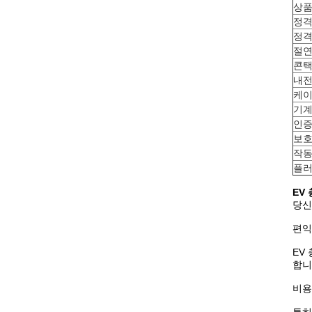
상품
정격
정격
절연
콘택
내
케이
기계
인
보호
작동
플러
EV 
당신
편익 
EV
합니
비용