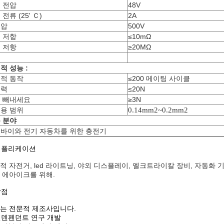
 전압
48V
전류 (25' Ｃ)
2A
전압
500V
 저항
≤10mΩ
 저항
≥20MΩ
적 성능 :
적 동작
≤200 메이팅 사이클
입력
≤20N
 빼내세요
≥3N
용 범위
0.14mm2~0.2mm2
 분야
바이와 전기 자동차를 위한 충전기
 애플리케이션
적 자전거, led 라이트닝, 야외 디스플레이, 엘크트라이칼 장비, 자동화 기
 에아이크를 위해.
장점
는 전문적 제조사입니다.
 인덴펜던트 연구 개발