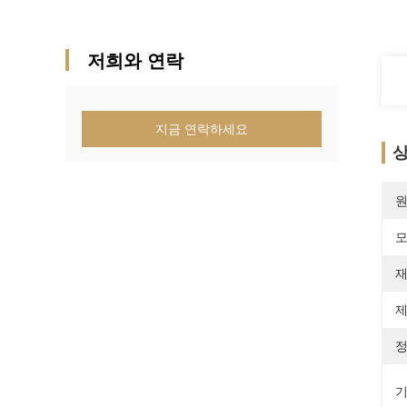
저희와 연락
지금 연락하세요
상
원
모
재
제
정
기