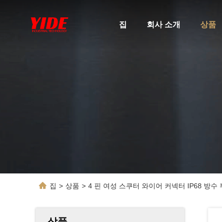
집
회사 소개
상품
집
>
상품
>
4 핀 여성 스쿠터 와이어 커넥터 IP68 방수
상품