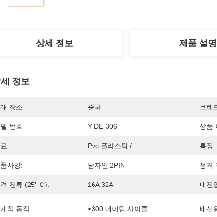
상세 정보
제품 설명
세 정보
래 장소
중국
브랜
델 번호
YIDE-306
상품 
료:
Pvc 플라스틱 /
특징:
품사양:
남자인 2PIN
정격 
격 전류 (25' Ｃ):
16A 32A
내전압
계적 동작:
≤300 메이팅 사이클
배선용