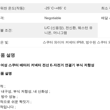
워싼 온도(작동):
-25' C~+85' Ｃ
최소 
격:
Negotiable
배달 
L/C (신용장), 전신환, 웨스턴 유
불 조건:
니온, 머니그램
은 빛:
스쿠터 와이어 커넥터 IP68
, 
방수된 스쿠터 
품 설명
핀 여성 스쿠터 배터리 커넥터 전선 E-자전거 연결기 부식 저항성
 제품 설명
적 ;
 내구성, 부식 저항성, 내 산화성 ;
 방수 성능 ;
적으로 쉬운 짝짓기 ;
적입니다 ;