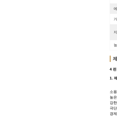
에
가
지
높
제
4 
1.
소용
높은
강한
극단
경제