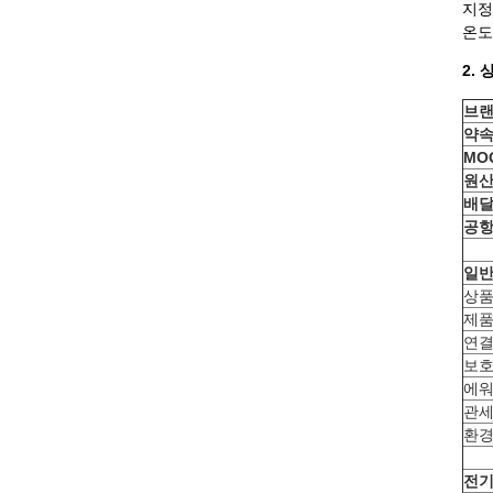
지정
온도 
2. 
브랜
약속
MOQ
원산
배달
공항
일반
상품
제
연결
보
에워
관세
환경
전기