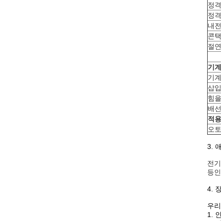
정격
정격 
내
콘택
절연
기계
기계
삽
힘을
배선
적용
오토
3.
전기
등인
4. 
우리
1.