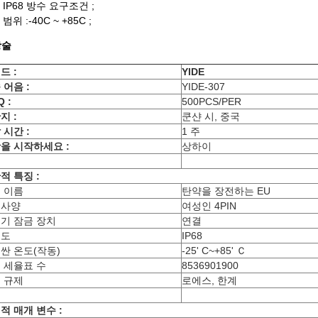
 IP68 방수 요구조건 ;
범위 :-40C ~ +85C ;
상술
드 :
YIDE
 어음 :
YIDE-307
 :
500PCS/PER
지 :
쿤샨 시, 중국
 시간 :
1 주
을 시작하세요 :
상하이
적 특징 :
 이름
탄약을 장전하는 EU
품사양
여성인 4PIN
기 잠금 장치
연결
호도
IP68
싼 온도(작동)
-25' C~+85' Ｃ
 세율표 수
8536901900
 규제
로에스, 한계
적 매개 변수 :