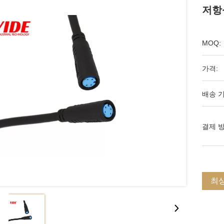
저항
MOQ:
가격:
배송 기
결제 방
최