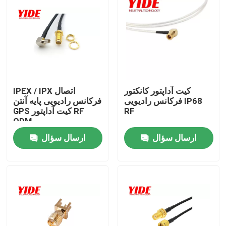
کیت آداپتور کانکتور
IPEX / IPX اتصال
فرکانس رادیویی IP68
فرکانس رادیویی پایه آنتن
RF
GPS کیت آداپتور RF
ODM
ارسال سؤال
ارسال سؤال
خانه
دربارهی ما
اطلاعات تماس