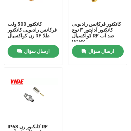
محصولات
کانکتور فرکانس رادیویی
کانکتور 500 ولت
نوع F کانکتور آداپتور
فرکانس رادیویی کانکتور
اتصال دهنده ماشین برقی
کواکسیال RF ضد آب
زن کواکسیال RF طلا
ROHS
ارسال سؤال
ارسال سؤال
اتصال دوچرخه E
کانکتور برق موتور سیکلت
کانکتور باتری Ebike
کانکتور باتری اسکوتر
IP68 کانکتور زن RF
شمع شارژ EV