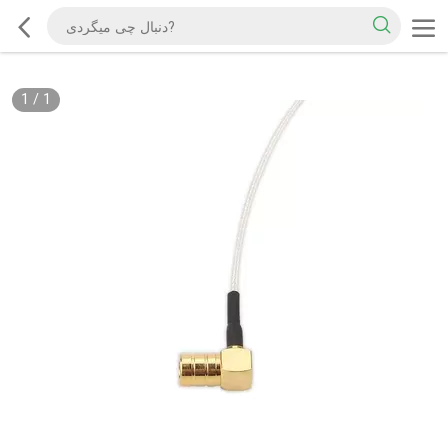
1
/
1