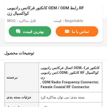
کانکتور فرکانس رادیویی OEM / ODM رابط RF
کواکسیال زن
قیمت：Negotiable
MOQ：قابل مذاکره
تماس با ما
بهترین قیمت
توضیحات محصول
اتصال فرکانس رادیویی OEM، کانکتور فرک
انس رادیویی ODM، کانکتور RF کواکسیال
زن
برجسته:
,
ODM Radio Frequency Connector
,
Female Coaxial RF Connector
بسته بندی: می توان مذاکره کرد
جزئیات بسته بندی