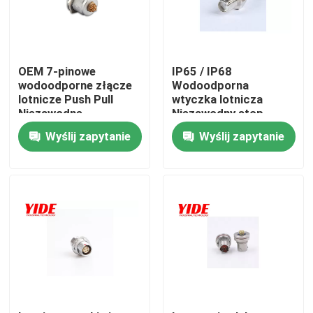
Produkty
OEM 7-pinowe
IP65 / IP68
Złącze samochodu elektrycznego
wodoodporne złącze
Wodoodporna
lotnicze Push Pull
wtyczka lotnicza
Niezawodne
Niezawodny stop
samoblokujące
miedzi
Złącze rowerowe E
Wyślij zapytanie
Wyślij zapytanie
Złącze elektryczne motocykla
Złącze akumulatora Ebike
Złącze akumulatora skutera
Stos ładowania EV