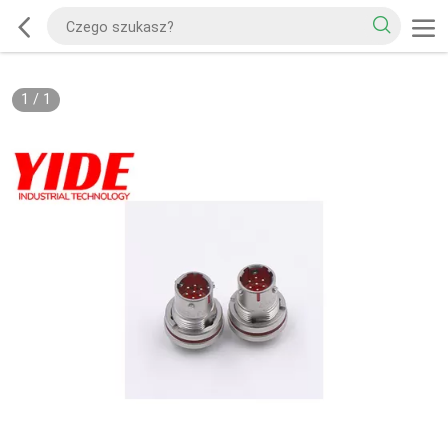
1
/
1