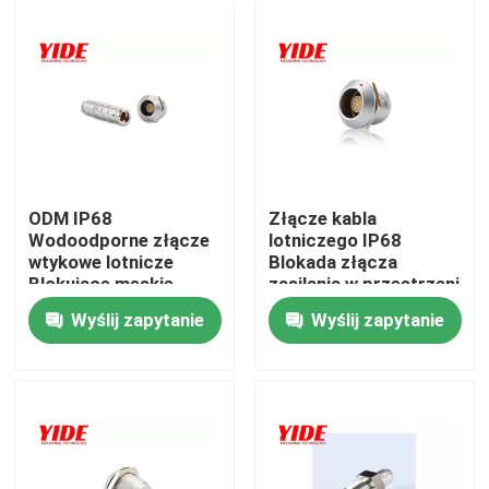
ODM IP68
Złącze kabla
Wodoodporne złącze
lotniczego IP68
wtykowe lotnicze
Blokada złącza
Blokujące męskie
zasilania w przestrzeni
żeńskie
kosmicznej
Wyślij zapytanie
Wyślij zapytanie
Dom
O nas
Łączność