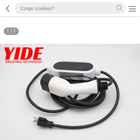
1
/
1