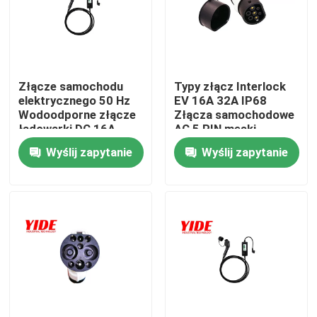
Produkty
Złącze samochodu elektrycznego
Złącze samochodu
Typy złącz Interlock
elektrycznego 50 Hz
EV 16A 32A IP68
Wodoodporne złącze
Złącza samochodowe
ładowarki DC 16A
AC 5 PIN męski
Złącze rowerowe E
Wyślij zapytanie
Wyślij zapytanie
Złącze elektryczne motocykla
Złącze akumulatora Ebike
Złącze akumulatora skutera
Stos ładowania EV