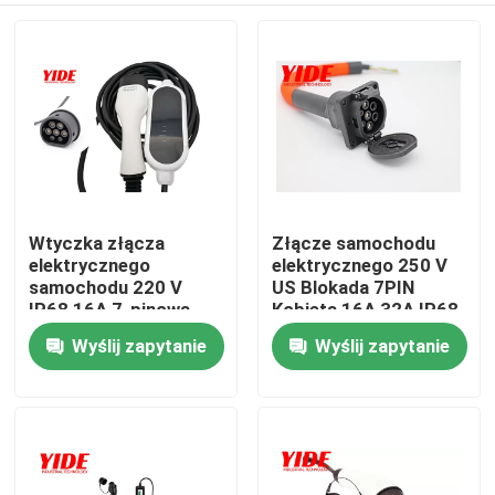
Wtyczka złącza
Złącze samochodu
elektrycznego
elektrycznego 250 V
samochodu 220 V
US Blokada 7PIN
IP68 16A 7-pinowa
Kobieta 16A 32A IP68
męska odporność na
Wyślij zapytanie
Wyślij zapytanie
Dom
temperaturę
O nas
Łączność