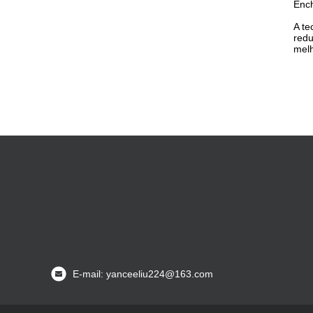
Ench
A te
redu
melh
E-mail: yanceeliu224@163.com