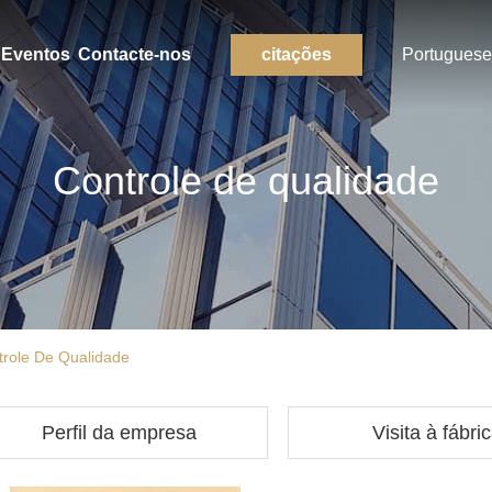
Eventos
Contacte-nos
citações
Portuguese
Controle de qualidade
ntrole De Qualidade
Perfil da empresa
Visita à fábri