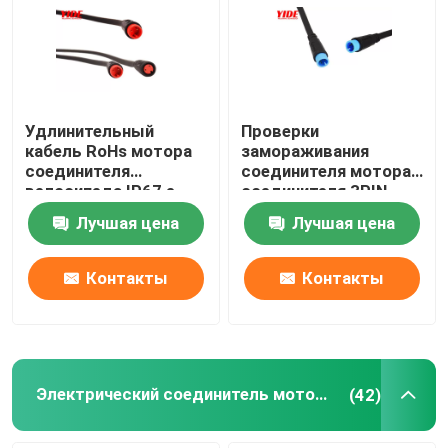
Удлинительный
Проверки
кабель RoHs мотора
замораживания
соединителя
соединителя мотора
велосипеда IP67 e
соединителя 3PIN
электромагнитный
женские Ebike
Лучшая цена
Лучшая цена
велосипеда IP67
Контакты
Контакты
Электрический соединитель мотоцикла
(42)