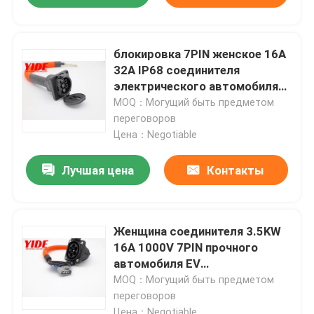
блокировка 7PIN женское 16A
32A IP68 соединителя
электрического автомобиля
250V США
MOQ：Могущий быть предметом
переговоров
Цена：Negotiable
Лучшая цена
Контакты
Женщина соединителя 3.5KW
16A 1000V 7PIN прочного
автомобиля EV
водоустойчивая
MOQ：Могущий быть предметом
переговоров
Цена：Negotiable