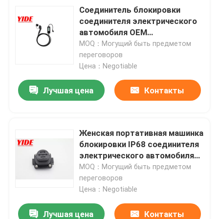
Соединитель блокировки
соединителя электрического
автомобиля OEM
эргономический Handheld
MOQ：Могущий быть предметом
переговоров
Цена：Negotiable
Лучшая цена
Контакты
Женская портативная машинка
блокировки IP68 соединителя
электрического автомобиля
7PIN поручая
MOQ：Могущий быть предметом
переговоров
Цена：Negotiable
Лучшая цена
Контакты