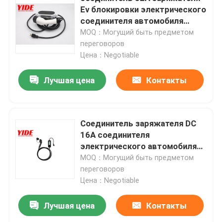
Ev блокировки электрического
соединителя автомобиля
Продукция
3.5kw
MOQ：Могущий быть предметом
переговоров
Цена：Negotiable
Соединитель электрического автомобиля
Лучшая цена
Контакты
Соединитель велосипеда e
Электрический соединитель мотоцикла
Соединитель заряжателя DC
16A соединителя
электрического автомобиля
Соединитель батареи Ebike
50HZ водоустойчивый
MOQ：Могущий быть предметом
переговоров
Цена：Negotiable
Соединитель батареи скутера
Лучшая цена
Контакты
Куча EV поручая