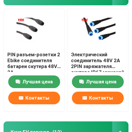
PIN разъем-розетки 2
Электрический
Ebike соединителя
соединитель 48V 2A
батареи скутера 48V
2PIN заряжателя
2A
скутера IP67 мужской
делает водостойким
Лучшая цена
Лучшая цена
Контакты
Контакты
Куча EV поручая