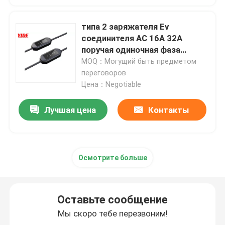
Оружие EV поручая
типа 2 заряжателя Ev
соединителя AC 16A 32A
поручая одиночная фаза
Соединитель штепсельной вилки авиации
водоустойчивого
MOQ：Могущий быть предметом
переговоров
Цена：Negotiable
Гнездо штепсельной вилки авиации
Лучшая цена
Контакты
Соединитель радиочастоты
промышленные разъемы питания
Осмотрите больше
Оставьте сообщение
Мы скоро тебе перезвоним!