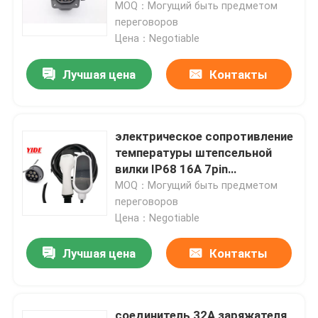
автомобиля OEM поручая
MOQ：Могущий быть предметом
переговоров
Цена：Negotiable
Лучшая цена
Контакты
электрическое сопротивление
температуры штепсельной
вилки IP68 16A 7pin
соединителя автомобиля 220V
MOQ：Могущий быть предметом
мужское
переговоров
Цена：Negotiable
Дома
Лучшая цена
Контакты
О Компании
Контакты
соединитель 32A заряжателя