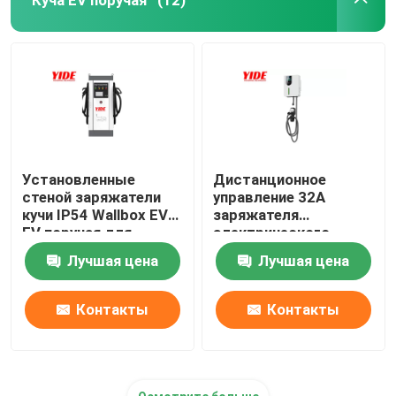
(12)
Установленные
Дистанционное
стеной заряжатели
управление 32A
кучи IP54 Wallbox EV
заряжателя
EV поручая для
электрического
публичных мест
автомобиля Wallbox
Лучшая цена
Лучшая цена
уровня Ac умное
Контакты
Контакты