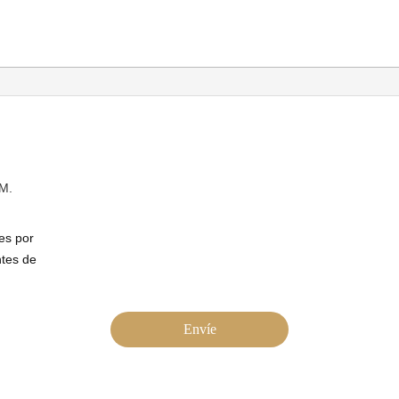
M.
es por
ntes de