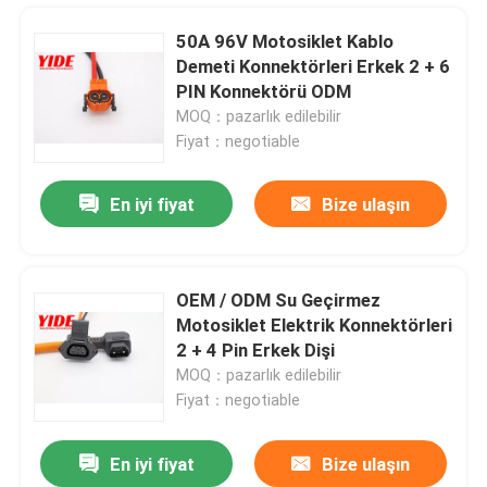
50A 96V Motosiklet Kablo
Demeti Konnektörleri Erkek 2 + 6
PIN Konnektörü ODM
MOQ：pazarlık edilebilir
Fiyat：negotiable
En iyi fiyat
Bize ulaşın
OEM / ODM Su Geçirmez
Motosiklet Elektrik Konnektörleri
Ev
2 + 4 Pin Erkek Dişi
MOQ：pazarlık edilebilir
Fiyat：negotiable
Ürünler
En iyi fiyat
Bize ulaşın
1000V EV Şarj Tabancası Suya Dayanıklı Ip68, Şarj İstasyonuna Uygun
Hakkımızda