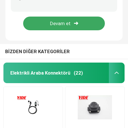
Havacılık Endüstriyel Güç Konnektörleri Fiş IP67 İtme Çekme Kendinden Kilitleme
OEM / ODM Endüstriyel Güç Konnektörleri Flanş Montajı Havacılık Konnektörü
Ebike Pil Konnektörü
Nefis Endüstriyel Güç Konnektörleri Suya Dayanıklı İtmeli Çekmeli Konnektör
OEM 2 Pin / 4 Pin Havacılık Fişi Suya Dayanıklı İtme Çekme Kendinden Kilitlemeli Bağlantı
Scooter Akü Konnektörü
EV Şarj Yığını
BİZDEN DİĞER KATEGORİLER
EV Şarj Tabancası
Elektrikli Araba Konnektörü
(22)
Havacılık Fiş Konnektörü
Havacılık Priz
Radyo Frekans Konnektörü