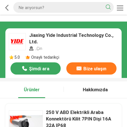
Jiaxing Yide Industrial Technology Co.,
Ltd.
,Çin
5.0
Onaylı tedarikçi
Şimdi ara
Bize ulaşın
Ürünler
Hakkımızda
250 V ABD Elektrikli Araba
Konnektörü Kilit 7PIN Dişi 16A
32A IP68