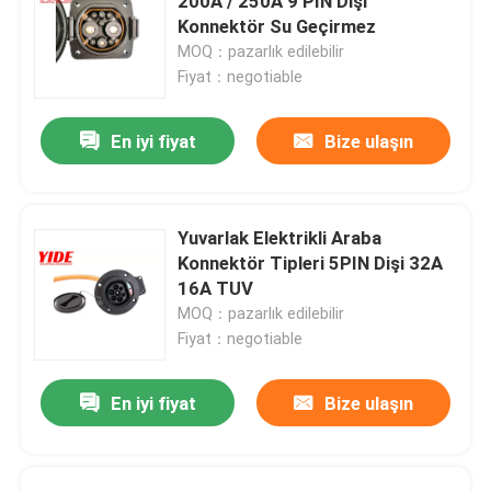
200A / 250A 9 PIN Dişi
Konnektör Su Geçirmez
MOQ：pazarlık edilebilir
Fiyat：negotiable
En iyi fiyat
Bize ulaşın
Yuvarlak Elektrikli Araba
Konnektör Tipleri 5PIN Dişi 32A
16A TUV
MOQ：pazarlık edilebilir
Fiyat：negotiable
En iyi fiyat
Bize ulaşın