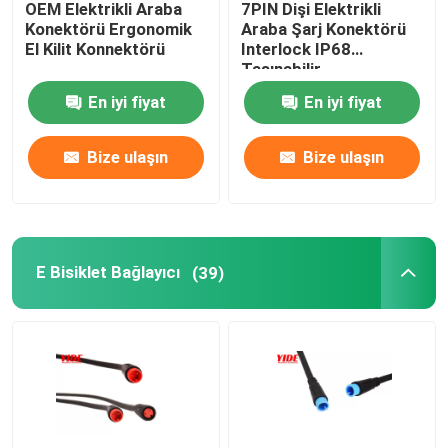
OEM Elektrikli Araba
7PIN Dişi Elektrikli
Konektörü Ergonomik
Araba Şarj Konektörü
Endüstriyel Güç Konnektörleri
El Kilit Konnektörü
Interlock IP68
Taşınabilir
En iyi fiyat
En iyi fiyat
Bize ulaşın
Bize ulaşın
E Bisiklet Bağlayıcı
(39)