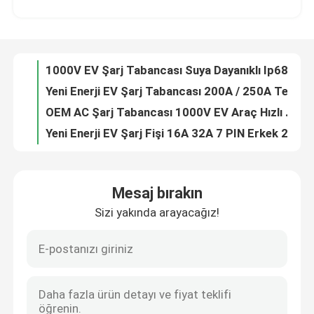
Yeni Enerji EV Şarj Tabancası 200A / 250A Tek Fazlı 9 PIN Erkek
OEM AC Şarj Tabancası 1000V EV Araç Hızlı Şarj 9 PIN Erkek
Fabrika turu
Yeni Enerji EV Şarj Fişi 16A 32A 7 PIN Erkek 2000V IP68 Sınıfı
16A / 32A EV Şarj Tabancası Elektrikli Araba Kablosu Tabanca Kilidi IP68
Kalite kontrol
Interlock Elektrikli Araç Şarj Tabancası IP68 Sıcaklık Dayanımı
ODM Elektrikli Araç Şarj Tabancası Aşırı Isınma Direnci RoHs
Bize Ulaşın
Interlock EV Şarj Fişi 2000V 7 PIN Erkek Kaçak Koruması
Interlock Elektrikli Araba Şarj Tabancası IP68 16 Amp / 32 Amp Güvenlik
Bir teklif isteği
9PIN EV Şarj Tabancası Tek Fazlı DC El Tipi Aleve Dayanıklı
Mesaj bırakın
Ev Kullanımı İçin Dayanıklı EV Şarj Tabancası Interlock Elektrikli Araba Şarj Cihazı
Sizi yakında arayacağız!
Elektrikli Araba Konnektörü
Ergonomik EV Şarj Tabancası Kararlı 9 Pin Erkek DC Tek Fazlı Şarj
Ev Kullanımı İçin Elde Taşınabilir Şarj Tabancası EV IP68 Tek Çift Fazlı
Kendinden Kilitlemeli 4 Pimli Havacılık Konnektör Fişi İtmeli Çekme Suya Dayanıklı
E Bisiklet Bağlayıcı
IP65 - IP68 Endüstriyel Güç Konnektörleri Havacılık Dairesel Konnektörleri
Güvenilir Endüstriyel Güç Konnektörleri Lehimleme Havacılık Konnektörü
Motosiklet Elektrik Konnektörü