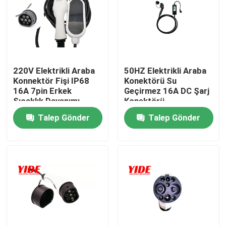
220V Elektrikli Araba
50HZ Elektrikli Araba
Konnektör Fişi IP68
Konektörü Su
16A 7pin Erkek
Geçirmez 16A DC Şarj
Sıcaklık Dayanımı
Konektörü
Talep Gönder
Talep Gönder
Ana sayfa
Hakkımızda
Kişiler