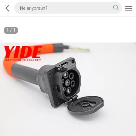
1
/
1