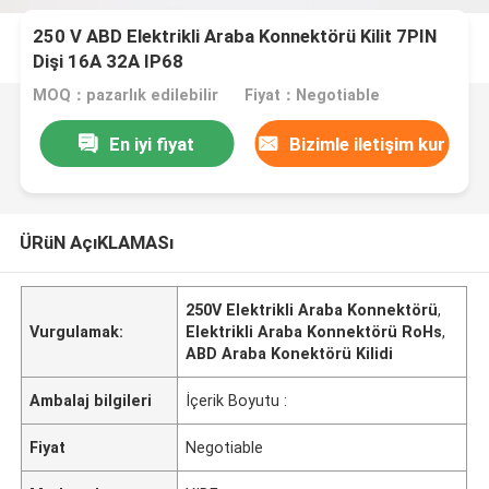
250 V ABD Elektrikli Araba Konnektörü Kilit 7PIN
Dişi 16A 32A IP68
MOQ：pazarlık edilebilir
Fiyat：Negotiable
En iyi fiyat
Bizimle iletişim kur
ÜRüN AçıKLAMASı
250V Elektrikli Araba Konnektörü
,
Vurgulamak:
Elektrikli Araba Konnektörü RoHs
,
ABD Araba Konektörü Kilidi
Ambalaj bilgileri
İçerik Boyutu :
Fiyat
Negotiable