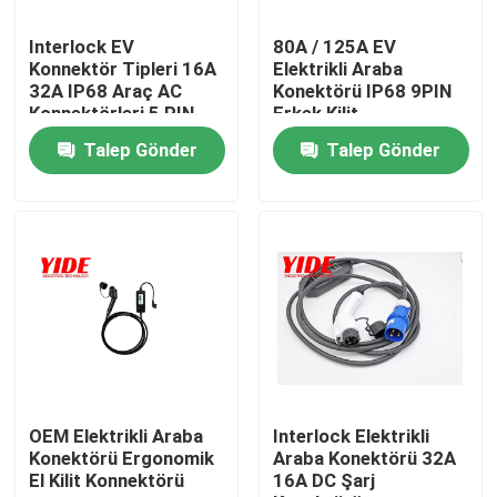
Interlock EV
80A / 125A EV
Ürünler
Konnektör Tipleri 16A
Elektrikli Araba
32A IP68 Araç AC
Konektörü IP68 9PIN
Konnektörleri 5 PIN
Erkek Kilit
Elektrikli Araba Konnektörü
Erkek
Talep Gönder
Talep Gönder
E Bisiklet Bağlayıcı
Motosiklet Elektrik Konnektörü
Ebike Pil Konnektörü
Scooter Akü Konnektörü
OEM Elektrikli Araba
Interlock Elektrikli
Konektörü Ergonomik
Araba Konektörü 32A
El Kilit Konnektörü
16A DC Şarj
EV Şarj Yığını