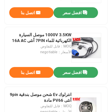
افضل سعر
اتصل بنا
جولة في المعمل
رقابة جودة
1000V 3.5KW موصل السيارة
الكهربائية للماء 7PIN أنثى 16A AC
اتصل بنا
MOQ：قابل للتفاوض
الأسعار：negotiable
اطلب اقتباس
افضل سعر
اتصل بنا
موصل السيارة الكهربائية
موصل E الدراجة
انترلوك Ev شحن موصل بندقية 9pin
أنثى PV66 مادة
MOQ：قابل للتفاوض
موصل كهربائي للدراجات النارية
الأسعار：negotiable