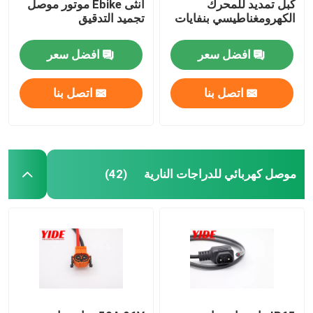
كبل تمديد للمحرك
أنثى Ebike موتور موصل
الكهرومغناطيسي بنفايات
تجميد التدقيق
افضل سعر
افضل سعر
اتصل بنا
اتصل بنا
موصل كهربائي للدراجات النارية
(42)