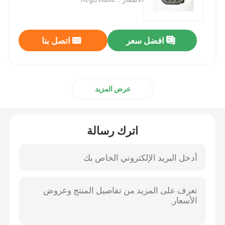
موصل بطارية Ebike
افضل سعر
اتصل بنا
موصل بطارية سكوتر
عرض المزيد
كومة شحن EV
بندقية شحن EV
اترك رسالة
موصل قابس الطيران
مقبس توصيل الطيران
موصل تردد الراديو