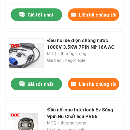
Giá tốt nhất
Liên hệ chúng tôi
Tham quan nhà máy
Kiểm soát chất lượng
Đầu nối xe điện chống nước
1000V 3.5KW 7PIN Nữ 16A AC
Liên hệ chúng tôi
MOQ：thương lượng
Giá bán：negotiable
Yêu cầu báo giá
Giá tốt nhất
Liên hệ chúng tôi
Đầu nối xe điện
Đầu nối xe đạp điện tử
Đầu nối sạc Interlock Ev Súng
9pin Nữ Chất liệu PV66
MOQ：thương lượng
Đầu Nối Điện Xe Máy
Giá bán：negotiable