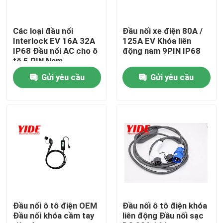
Sản phẩm
Các loại đầu nối
Đầu nối xe điện 80A /
Interlock EV 16A 32A
125A EV Khóa liên
IP68 Đầu nối AC cho ô
động nam 9PIN IP68
Đầu nối xe điện
tô 5 PIN Nam
Gửi yêu cầu
Gửi yêu cầu
Đầu nối xe đạp điện tử
Đầu Nối Điện Xe Máy
Đầu nối pin Ebike
Đầu nối ắc quy xe tay ga
Đầu nối ô tô điện OEM
Đầu nối ô tô điện khóa
Đầu nối khóa cầm tay
liên động Đầu nối sạc
Cọc sạc EV