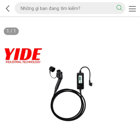
1
/
1