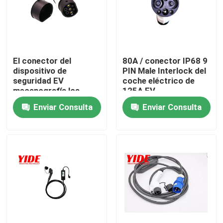
Productos
Conector del coche eléctrico
El conector del
80A / conector IP68 9
dispositivo de
PIN Male Interlock del
seguridad EV
coche eléctrico de
mecanografía los
125A EV
Conector de la bici de E
conectores 5 PIN Male
Enviar Consulta
Enviar Consulta
de la CA del coche de
16A 32A IP68
Empalme eléctrico de la motocicleta
Conector de batería de Ebike
Conector de batería de la vespa
Pila de carga de EV