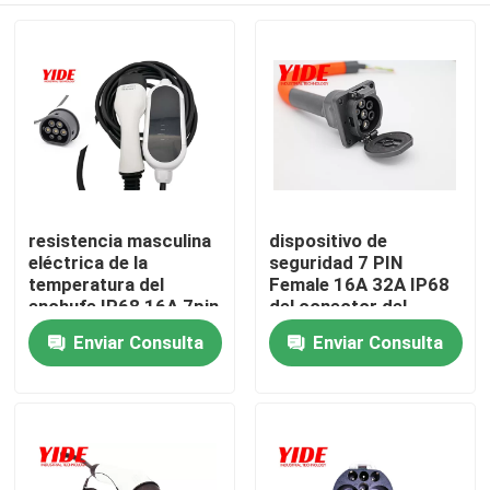
resistencia masculina
dispositivo de
eléctrica de la
seguridad 7 PIN
temperatura del
Female 16A 32A IP68
enchufe IP68 16A 7pin
del conector del
del conector del
coche eléctrico de
Enviar Consulta
Enviar Consulta
Inicio
coche 220V
250V los E.E.U.U.
Sobre nosotros
Contactos