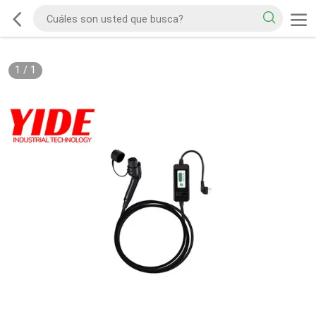
1
/
1