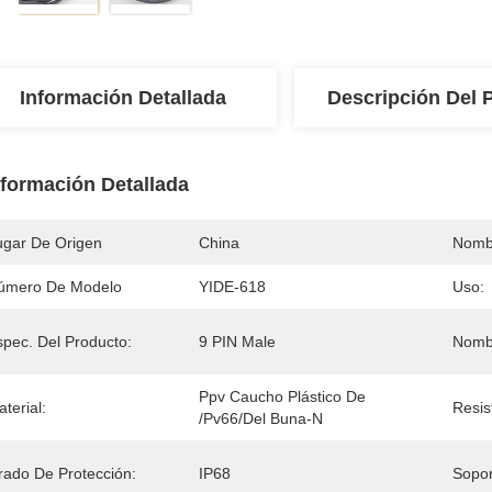
Información Detallada
Descripción Del 
nformación Detallada
ugar De Origen
China
Nomb
úmero De Modelo
YIDE-618
Uso:
spec. Del Producto:
9 PIN Male
Nomb
Ppv Caucho Plástico De 
terial:
Resis
/pv66/del Buna-N
rado De Protección:
IP68
Sopor