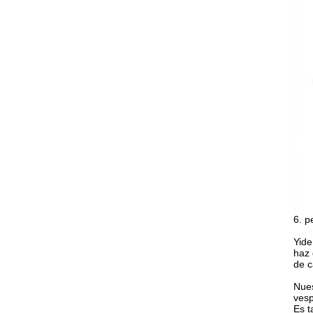
6. p
Yide
haz 
de c
Nues
vesp
Es t