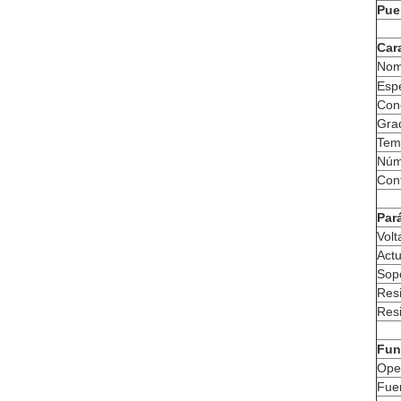
Pue
Car
Nom
Espe
Cone
Gra
Tem
Núm
Con
Par
Volt
Actu
Sopo
Resi
Resi
Fun
Ope
Fuer