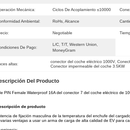
peración Mecánica:
Ciclos De Acoplamiento ≤10000
Cone
onformidad Ambiental:
RoHs, Alcance
Canti
ecio:
Negotiable
Tiemp
L/C, T/T, Western Union, 
ondiciones De Pago:
MoneyGram
conector del coche eléctrico 1000V
, 
Conect
ces altas:
Conector impermeable del coche 3.5KW
escripción Del Producto
e PIN Female Waterproof 16A del conector 7 del coche eléctrico de 
escripción de producto
stencia de fijación masculina de la temperatura del enchufe del cargado
varias ventajas a usar un arma de carga de alta calidad de EV para car
eniencia: