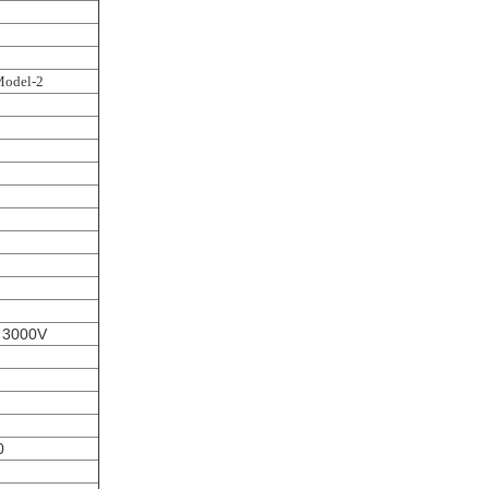
Model-2
 3000V
0