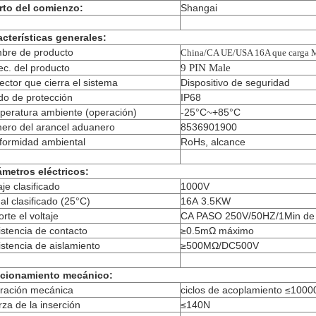
rto del comienzo:
Shangai
acterísticas generales:
bre de producto
China/CA UE/USA 16A que carga 
c. del producto
9 PIN Male
ctor que cierra el sistema
Dispositivo de seguridad
do de protección
IP68
peratura ambiente (operación)
-25°C~+85°C
ero del arancel aduanero
8536901900
formidad ambiental
RoHs, alcance
ámetros eléctricos:
aje clasificado
1000V
al clasificado (25°C)
16A 3.5KW
rte el voltaje
CA PASO 250V/50HZ/1Min de
stencia de contacto
≥0.5mΩ máximo
stencia de aislamiento
≥500MΩ/DC500V
cionamiento mecánico:
ración mecánica
ciclos de acoplamiento ≤1000
za de la inserción
≤140N