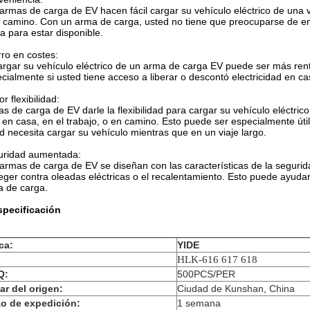
armas de carga de EV hacen fácil cargar su vehículo eléctrico de una v
 camino. Con un arma de carga, usted no tiene que preocuparse de en
a para estar disponible.
ro en costes:
rgar su vehículo eléctrico de un arma de carga EV puede ser más ren
cialmente si usted tiene acceso a liberar o descontó electricidad en cas
r flexibilidad:
s de carga de EV darle la flexibilidad para cargar su vehículo eléctri
 en casa, en el trabajo, o en camino. Esto puede ser especialmente útil
d necesita cargar su vehículo mientras que en un viaje largo.
uridad aumentada:
armas de carga de EV se diseñan con las características de la segurid
eger contra oleadas eléctricas o el recalentamiento. Esto puede ayudar
 de carga.
specificación
ca:
YIDE
:
HLK-616 617 618
Q:
500PCS/PER
ar del origen:
Ciudad de Kunshan, China
zo de expedición:
1 semana