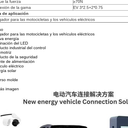
e la fuerza
≥70N
exión de la gama
EV 3*2.5+2*0.75
a de aplicación
ador para las motocicletas y los vehículos eléctricos
so
ador para las motocicletas y los vehículos eléctricos
va energía
inación del LED
ucto industrial del control
motriz
ucto de la seguridad
te de alimentación
culo eléctrico
gía solar
rso molde
más imagen