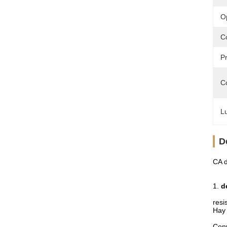
O
C
Pr
C
Lu
D
CA d
1.
d
resi
Hay 
Conv