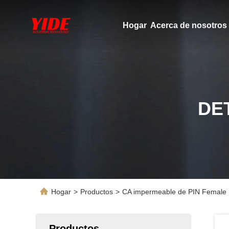
Hogar
Acerca de nosotros
DE
Hogar
>
Productos
>
CA impermeable de PIN Female 1
Productos