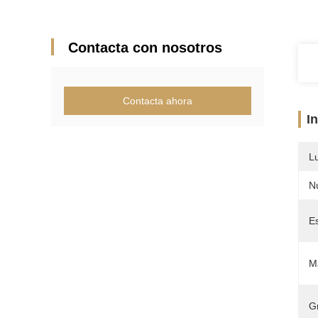
Contacta con nosotros
Contacta ahora
I
L
N
E
Ma
G