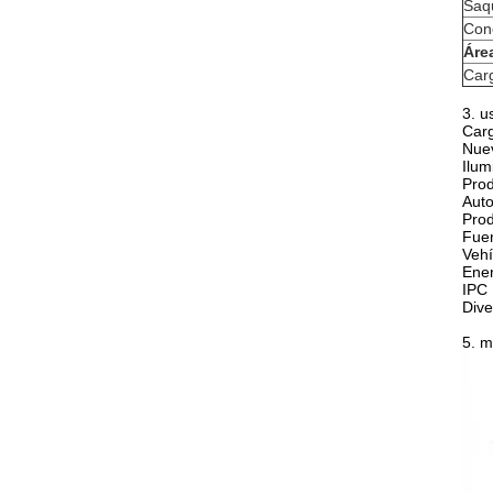
Saqu
Con
Áre
Carg
3. u
Carg
Nue
Ilum
Prod
Auto
Prod
Fuen
Vehí
Ener
IPC
Dive
5. 