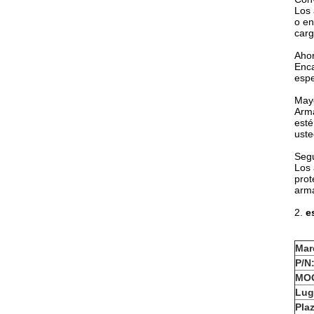
Los 
o en
carg
Ahor
Enca
espe
Mayo
Arma
esté
uste
Seg
Los 
prot
arma
2.
e
Mar
P/N
MO
Lug
Pla