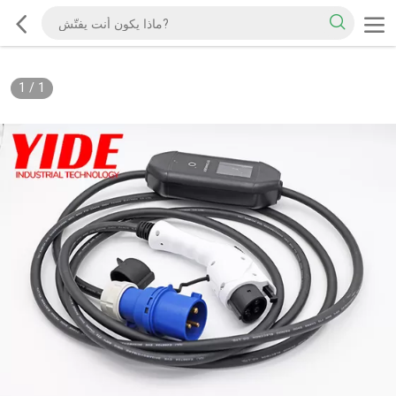
1
/
1