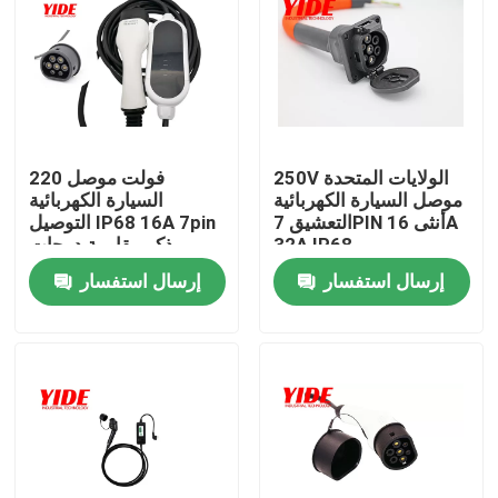
250V الولايات المتحدة
220 فولت موصل
موصل السيارة الكهربائية
السيارة الكهربائية
التعشيق 7PIN أنثى 16A
التوصيل IP68 16A 7pin
32A IP68
ذكر مقاومة درجات
الحرارة
إرسال استفسار
إرسال استفسار
منزل
حول بنا
إتصال