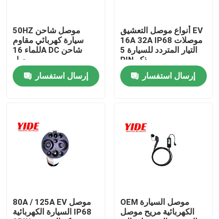
المنتجات
أنواع موصل التعشيق EV
50HZ موصل شاحن
16A 32A IP68 موصلات
سيارة كهربائي مقاوم
التيار المتردد للسيارة 5
للماء 16A DC شاحن
موصل السيارة الكهربائية
PIN ذكر
موصل
إرسال استفسار
إرسال استفسار
موصل E الدراجة
موصل كهربائي للدراجات النارية
موصل بطارية Ebike
موصل بطارية سكوتر
OEM موصل السيارة
80A / 125A EV موصل
الكهربائية مريح موصل
السيارة الكهربائية IP68
كومة شحن EV