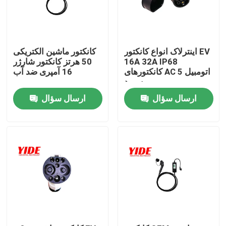
محصولات
اینترلاک انواع کانکتور EV
کانکتور ماشین الکتریکی
اتصال دهنده ماشین برقی
16A 32A IP68
50 هرتز کانکتور شارژر
کانکتورهای AC اتومبیل 5
16 آمپری ضد آب
پین مرد
اتصال دوچرخه E
ارسال سؤال
ارسال سؤال
کانکتور برق موتور سیکلت
کانکتور باتری Ebike
کانکتور باتری اسکوتر
شمع شارژ EV