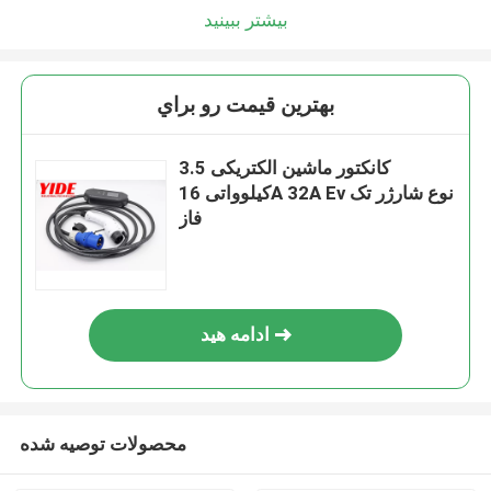
بیشتر ببینید
بهترين قيمت رو براي
کانکتور ماشین الکتریکی 3.5
کیلوواتی 16A 32A Ev نوع شارژر تک
فاز
ادامه هید
محصولات توصیه شده