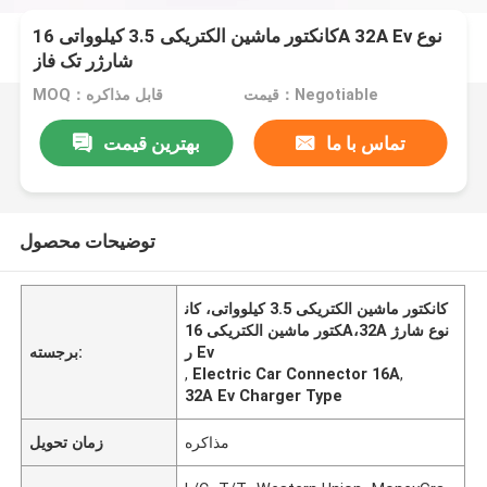
کانکتور ماشین الکتریکی 3.5 کیلوواتی 16A 32A Ev نوع
شارژر تک فاز
قیمت：Negotiable
MOQ：قابل مذاکره
تماس با ما
بهترین قیمت
توضیحات محصول
کانکتور ماشین الکتریکی 3.5 کیلوواتی، کان
کتور ماشین الکتریکی 16A،32A نوع شارژ
ر Ev
برجسته:
,
Electric Car Connector 16A
,
32A Ev Charger Type
مذاکره
زمان تحویل