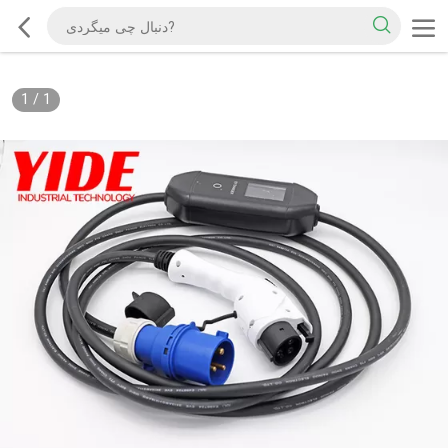
1
/
1