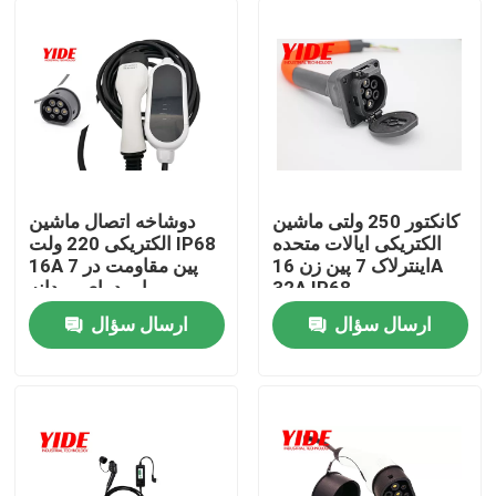
کانکتور 250 ولتی ماشین
دوشاخه اتصال ماشین
الکتریکی ایالات متحده
الکتریکی 220 ولت IP68
اینترلاک 7 پین زن 16A
16A 7 پین مقاومت در
32A IP68
برابر دمای مردانه
ارسال سؤال
ارسال سؤال
خانه
دربارهی ما
اطلاعات تماس