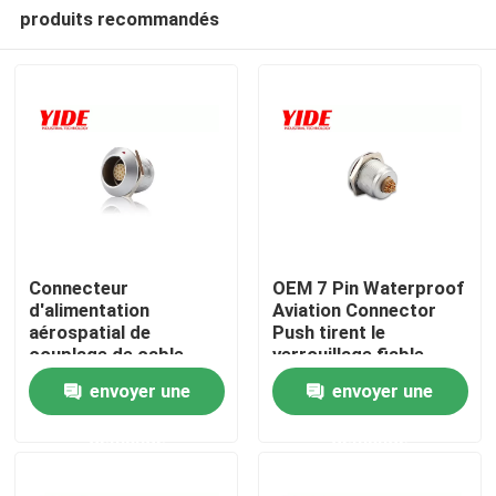
produits recommandés
Connecteur
OEM 7 Pin Waterproof
d'alimentation
Aviation Connector
aérospatial de
Push tirent le
Accueil
couplage de cable
verrouillage fiable
connecteur de
d'individu
envoyer une
envoyer une
l'aviation IP68
A propos de nous
demande
demande
Contacts