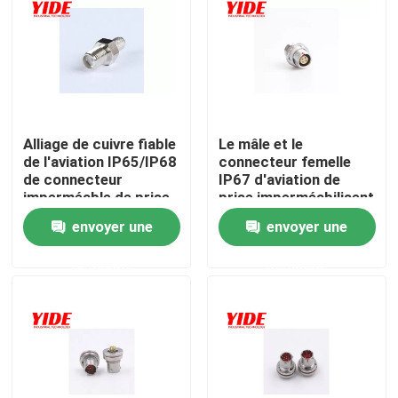
Produits
Connecteur de voiture électrique
Alliage de cuivre fiable
Le mâle et le
de l'aviation IP65/IP68
connecteur femelle
Connecteur de vélo d'E
de connecteur
IP67 d'aviation de
imperméable de prise
prise imperméabilisent
la soudure
Prise électrique de moto
envoyer une
envoyer une
demande
demande
Connecteur de batterie d'Ebike
Connecteur de batterie de scooter
Pile de remplissage d'EV