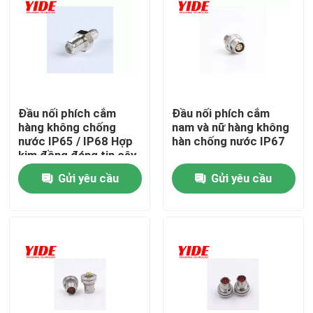
Sản phẩm
Đầu nối xe điện
Đầu nối phích cắm
Đầu nối phích cắm
hàng không chống
nam và nữ hàng không
Đầu nối xe đạp điện tử
nước IP65 / IP68 Hợp
hàn chống nước IP67
kim đồng đáng tin cậy
Đầu Nối Điện Xe Máy
Gửi yêu cầu
Gửi yêu cầu
Đầu nối pin Ebike
Đầu nối ắc quy xe tay ga
Cọc sạc EV