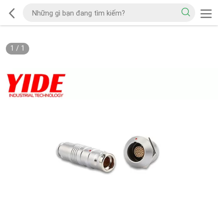
1
/
1