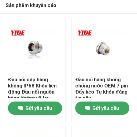
Sản phẩm khuyến cáo
Đầu nối cáp hàng
Đầu nối hàng không
không IP68 Khóa liên
chống nước OEM 7 pin
động Đầu nối nguồn
Đẩy kéo Tự khóa đáng
Nhà
hàng không vũ trụ
tin cậy
Gửi yêu cầu
Gửi yêu cầu
Về chúng tôi
Địa chỉ liên hệ