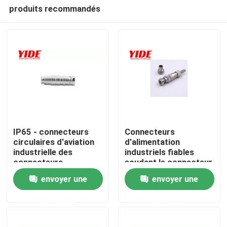
produits recommandés
IP65 - connecteurs
Connecteurs
circulaires d'aviation
d'alimentation
industrielle des
industriels fiables
Accueil
connecteurs
soudant le connecteur
d'alimentation IP68
d'aviation
envoyer une
envoyer une
A propos de nous
demande
demande
Contacts