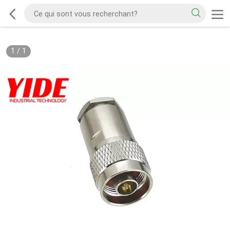
1
/
1