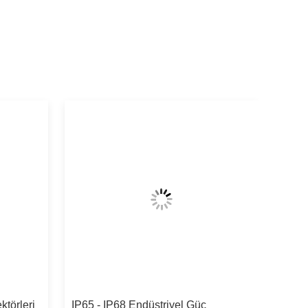
ktörleri
IP65 - IP68 Endüstriyel Güç