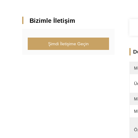
Bizimle İletişim
Şimdi İletişime Geçin
D
M
Ü
M
M
Öz