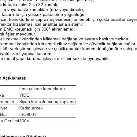
k kutuplu tipler 2 ila 32 kontak;
him veya baskı kontakları (düz veya dirsek);
r tasarrufu için yüksek paketleme yoğunluğu;
nzer konektörlerin çapraz eşleşmesini önlemek için çoklu anahtar seçen
nektör hizalaması için anahtarlama sistemi;
m EMC koruması için 360° ekranlama;
kılı fişler mevcuttur.
meli çekmeli kendinden kilitlemeli bağlantı ve ayırma basit ve hızlıdır.
kemmel kendinden kilitlemeli cihaz sağlam ve güvenilir bağlantı sağlar.
ti-kör yerleştirme işlevine ve çeşitli anahtar konum dönüşümüne sahip
nyatür zarif yapısal tasarım.
m metal yapı, koruma işlevini etkili bir şekilde oynayabilir.
n Açıklaması:
İtme çekme konnektörü
ka
YIDE
zemeler
Siyah krom ile pirinç kaplama
iyet
Kadın erkek
ifika
ISO9001
a Gerilimi
300V
metlerimiz ve Gücümüz