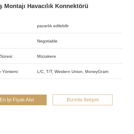
ş Montajı Havacılık Konnektörü
pazarlık edilebilir
Negotiable
Süresi:
Müzakere
 Yöntemi:
L/C, T/T, Western Union, MoneyGram
En İyi Fiyatı Alın
Bizimle İletişim