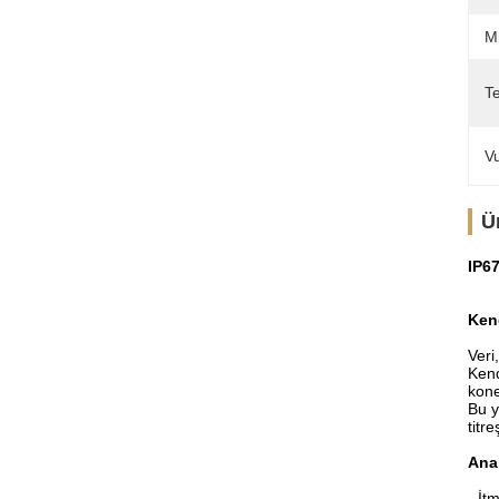
Mi
Te
V
Ü
IP6
Ken
Veri
Kend
kone
Bu y
titr
Ana 
- İt