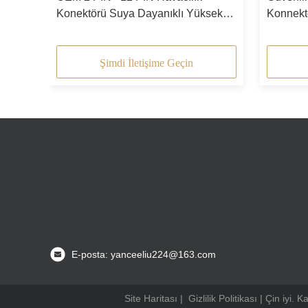
Konektörü Suya Dayanıklı Yüksek
Konnekt
Hassasiyetli RoHs
Konnekt
Şimdi İletişime Geçin
E-posta: yanceeliu224@163.com
Site Haritası
|
Gizlilik Politikası
| Çin iyi. K