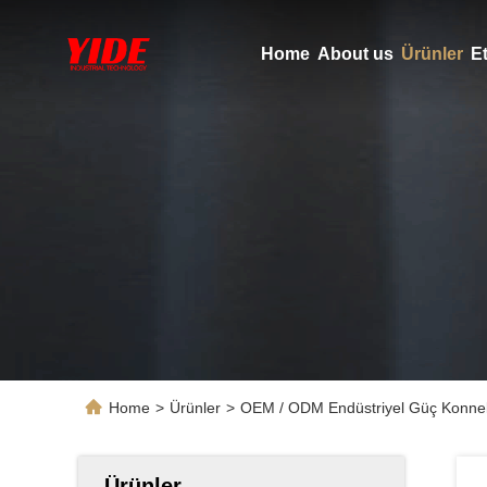
Home
About us
Ürünler
Et
Home
>
Ürünler
>
OEM / ODM Endüstriyel Güç Konnekt
Ürünler