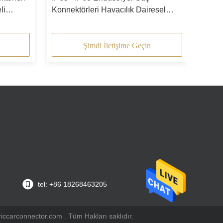
li
Konnektörleri Havacılık Dairesel
Konnektörleri
Şimdi İletişime Geçin
tel: +86 18268463205
triccarconnector.com . Tüm Hakları saklıdır.