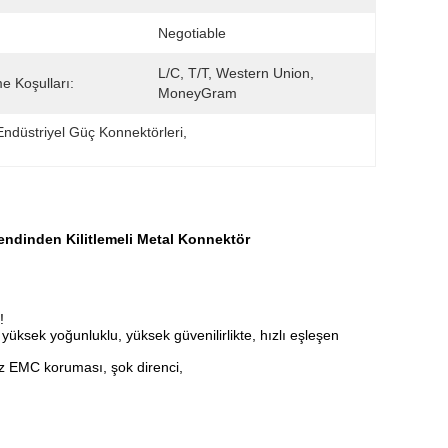
Negotiable
L/C, T/T, Western Union, 
 Koşulları:
MoneyGram
düstriyel Güç Konnektörleri
, 
Kendinden Kilitlemeli Metal Konnektör
!
yüksek yoğunluklu, yüksek güvenilirlikte, hızlı eşleşen
iz EMC koruması, şok direnci,