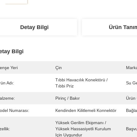
Detay Bilgi
Ürün Tanı
etay Bilgi
enşe Yeri
Çin
Marka
Tıbbi Havacılık Konektörü / 
rün Adı:
Su Ge
Tıbbi Priz
alzeme:
Pirinç / Bakır
Ürün Ö
odel Numarası:
Kendinden Kilitlemeli Konnektör
Bağla
Yüksek Gerilim Ekipmanı / 
ellik:
Yüksek Hassasiyetli Kurulum 
Başvu
Için Uygundur