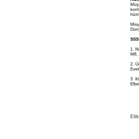
Müşt
kont
hizm
Misy
Düny
SSS
1. N
M8, 
2. Ü
Evet
3. K
Elbe
Etik