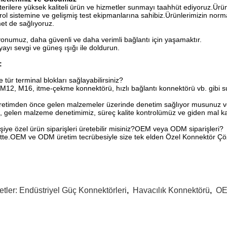
erilere yüksek kaliteli ürün ve hizmetler sunmayı taahhüt ediyoruz.Ürünle
rol sistemine ve gelişmiş test ekipmanlarına sahibiz.Ürünlerimizin norm
et de sağlıyoruz.
onumuz, daha güvenli ve daha verimli bağlantı için yaşamaktır.
ayı sevgi ve güneş ışığı ile doldurun.
:
e tür terminal blokları sağlayabilirsiniz?
M12, M16, itme-çekme konnektörü, hızlı bağlantı konnektörü vb. gibi s
retimden önce gelen malzemeler üzerinde denetim sağlıyor musunuz ve
, gelen malzeme denetimimiz, süreç kalite kontrolümüz ve giden mal ka
işiye özel ürün siparişleri üretebilir misiniz?OEM veya ODM siparişleri?
tte.OEM ve ODM üretim tecrübesiyle size tek elden Özel Konnektör Çöz
etler:
Endüstriyel Güç Konnektörleri
,
Havacılık Konnektörü
,
OE