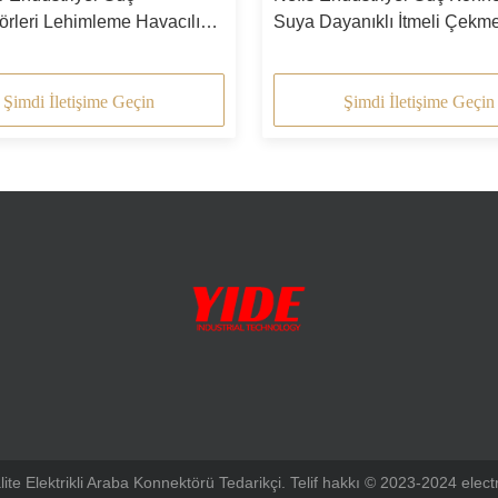
örleri Lehimleme Havacılık
Suya Dayanıklı İtmeli Çekme
örü
Konnektör
Şimdi İletişime Geçin
Şimdi İletişime Geçin
alite Elektrikli Araba Konnektörü Tedarikçi. Telif hakkı © 2023-2024 elec