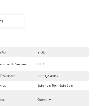
mı
 Adı
YIDE
çirmezlik Seviyesi:
IP67
zellikleri:
2-32 Çekirdek
yıcı:
3pin 4pin 5pin 6pin 7pin
ru:
Otomotiv