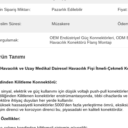
n Sipariş Miktarı:
Pazarlık Edilebilir
Fiyat:
slim Süresi:
Müzakere
Ödeme
OEM Endüstriyel Güç Konnektörleri
, 
ODM En
urgulamak:
Havacılık Konektörü Flanş Montajı
rün Tanımı
7
Havacılık ve Uzay Medikal
Dairesel Havacılık Fişi İtmeli-Çekmeli 
dinden Kilitleme Konnektörü:
, sinyal, elektrik ve güç kullanımı için düşük voltajlı push-pull konektörler
iliğinden Kilitlenen konektörler enstrümantasyonda, tıbbi cihazlarda ve 
ktöre ihtiyaç duyulan her yerde kullanılır.
üksek hassasiyetli konektörler.5000'den fazla yerleştirme ömrü, eksiks
eşim direnci ve korozyon direnci bu, piyasadaki en kaliteli konektördür.
Özellikler:
me-çekme kendinden kilitlemeli sistemin güvenliği;