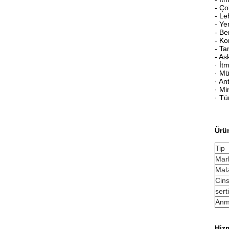
- Ço
- Le
- Ye
- Be
- Ko
- Ta
- As
· İt
· Mü
· An
· Mi
· Tü
Ürü
Tip
Mar
Mal
Cins
sert
Anm
Hiz