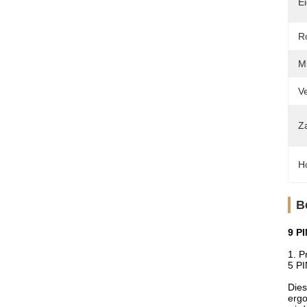
Ei
R
M
V
Z
Ho
B
9 P
1. P
5 PI
Dies
ergo