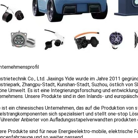
Unternehmensprofil
ustrietechnik Co., Ltd. Jiaxings Yide wurde im Jahre 2011 gegrün
ustriepark, Zhangpu-Stadt, Kunshan-Stadt, Suzhou, östlich von 
öne Umwelt. Es ist eine Integrierungsforschung und entwicklung
ernehmens. Unsere Produkte sind in den Inlands- und europäisch
e ist ein chinesisches Unternehmen, das auf die Produktion von
elstrangkomponenten sich spezialisiert und stellt one-stop Lö
 führender Anbieter von Aufladungsstapelverwandten produkten 
re Produkte sind für neue Energieelektro-mobile, elektrische Fah
ancenfahrzeuge und so weiter passend