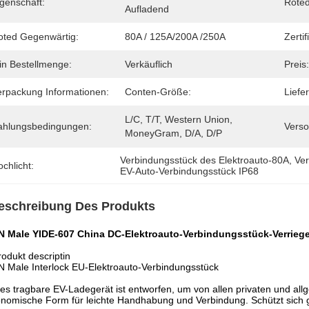
genschaft:
Rote
Aufladend
oted Gegenwärtig:
80A / 125A/200A /250A
Zertif
in Bestellmenge:
Verkäuflich
Preis:
erpackung Informationen:
Conten-Größe:
Liefer
L/C, T/T, Western Union, 
ahlungsbedingungen:
Verso
MoneyGram, D/A, D/P
Verbindungsstück des Elektroauto-80A
, 
Ver
chlicht:
EV-Auto-Verbindungsstück IP68
eschreibung Des Produkts
IN Male YIDE-607 China DC-Elektroauto-Verbindungsstück-Verrieg
rodukt descriptin
N Male Interlock EU-Elektroauto-Verbindungsstück
es tragbare EV-Ladegerät ist entworfen, um von allen privaten und al
nomische Form für leichte Handhabung und Verbindung. Schützt sich 