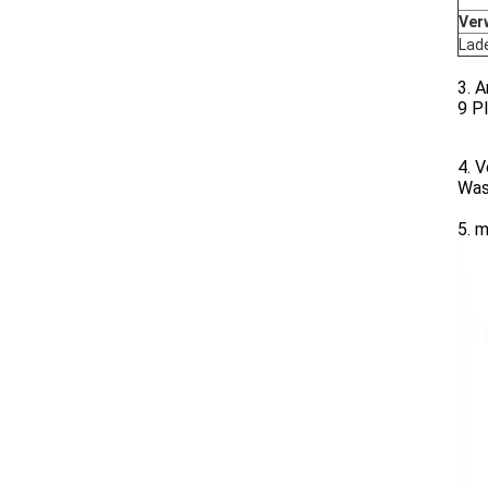
Ver
Lade
3. 
9 P
4. V
Was
5. m