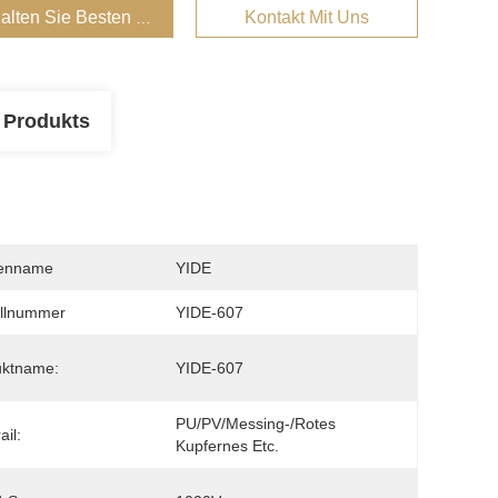
alten Sie Besten Preis
Kontakt Mit Uns
 Produkts
enname
YIDE
llnummer
YIDE-607
uktname:
YIDE-607
PU/PV/Messing-/rotes 
ail:
Kupfernes Etc.