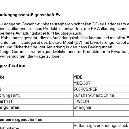
ladungsgewehr-Eigenschaft Ev:
-Ladegerät Gewehr ev phase tragbaren schnellen DC-ev Ladegeräts e
hnell aufladend - dieses Produkt ist entworfen, um EV Aufladung schn
perfekte Aufladungskabel für Hauptgebrauch.
n Kabel passt gesamt- dieses Aufladungskabel ist kompatibel mit allen 
richtet, um - Ladegerät des Elektro-Mobil-(EV) mit Erweiterungs-Kabel 
tz und Sicherheit bei der Aufladung in den nass Bedingungen.
jährige Garantie - wenn irgendwelche unserer Produkte Ihren Erwartung
wir versuchen, die Frage zu lösen.
pezifikation
ke:
YIDE
:
YIDE-607
:
500PCS/PER
prungsort:
Kunshan-Stadt, China
erfrist:
1 Woche
angshafen:
Shanghai
gemeine Eigenschaften:
Aufladungsverbindungsstück
dukt-Name