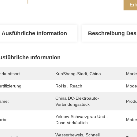
Erh
Ausführliche Information
Beschreibung Des
usführliche Information
rkunftsort
KunShang-Stadt, China
Mark
rtifizierung
RoHs , Reach
Mode
China DC-Elektroauto-
ame:
Prod
Verbindungsstück
Yeloow-Schwarzgrau Und -
arbe:
Mater
Dose Verkäuflich
Wasserbeweis, Schnell 