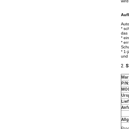
wird
Auf
Auto
* sc
das 
* ei
* er
Schu
* 1-
und 
2.
S
Mar
P/N
MOQ
Urs
Lief
Anf
All
Pro