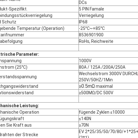
DCs
ukt-Spezifikt.
5 PIN Famale
bindungsstückverriegelung
Verriegelung
d Schutz
IP68
ebende Temperatur (Operation)
-25°C~+85°C
ltarifnummer
8536901900
mabefolgung
RoHs, Reichweite
ktrische Parameter:
nspannung
1000V
nstrom (25°C)
80A / 125A /200A/250A
Wechselstrom 3000V DURCH
erstandsspannung
250V/50HZ/1Min
≥0.5mΩ
chgangswiderstand
maximal
lationswiderstand
≥500MΩ/DC 500V
hanische Leistung:
hanische Operation
fügende Zyklen ≤10000
fügungskraft
≤140N
en Sie Kraft aus
≥70N
EV 2*25/35/50/70/80/+1*25
drahten der Strecke
(2*1)