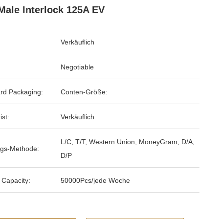
Male Interlock 125A EV
Verkäuflich
Negotiable
rd Packaging:
Conten-Größe:
ist:
Verkäuflich
L/C, T/T, Western Union, MoneyGram, D/A,
gs-Methode:
D/P
 Capacity:
50000Pcs/jede Woche