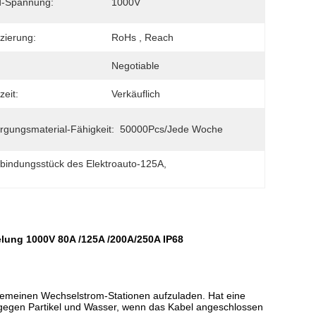
d-Spannung:
1000V
izierung:
RoHs , Reach
Negotiable
zeit:
Verkäuflich
rgungsmaterial-Fähigkeit:
50000Pcs/jede Woche
bindungsstück des Elektroauto-125A
, 
elung 1000V 80A /125A /200A/250A IP68
lgemeinen Wechselstrom-Stationen aufzuladen. Hat eine
gegen Partikel und Wasser, wenn das Kabel angeschlossen