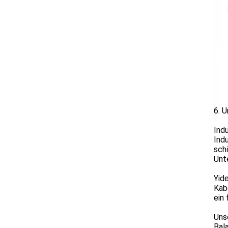
6. 
Ind
Ind
sch
Unt
Yid
Kab
ein
Unse
Bal