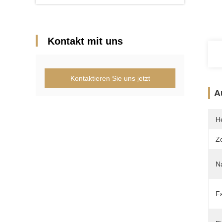
Kontakt mit uns
Kontaktieren Sie uns jetzt
A
He
Ze
N
F