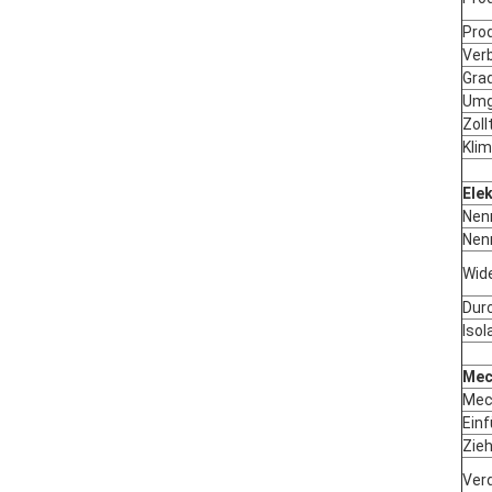
Prod
Ver
Gra
Umg
Zol
Kli
Ele
Nen
Nen
Wid
Dur
Iso
Mec
Mec
Ein
Zieh
Ver