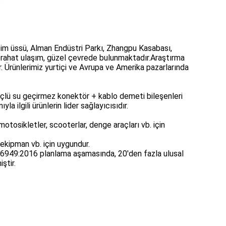
etim üssü, Alman Endüstri Parkı, Zhangpu Kasabası,
 rahat ulaşım, güzel çevrede bulunmaktadır.Araştırma
. Ürünlerimiz yurtiçi ve Avrupa ve Amerika pazarlarında
üçlü su geçirmez konektör + kablo demeti bileşenleri
la ilgili ürünlerin lider sağlayıcısıdır.
li motosikletler, scooterlar, denge araçları vb. için
 ekipman vb. için uygundur.
F16949:2016 planlama aşamasında, 20'den fazla ulusal
ştir.