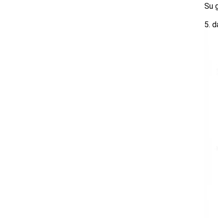
Su g
5. d