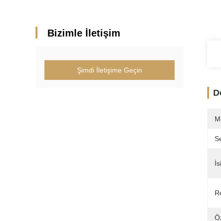
Bizimle İletişim
Şimdi İletişime Geçin
D
M
Se
İs
R
Öz