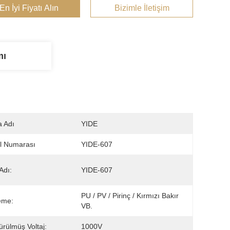
En İyi Fiyatı Alın
Bizimle İletişim
mı
 Adı
YIDE
l Numarası
YIDE-607
Adı:
YIDE-607
PU / PV / Pirinç / Kırmızı Bakır 
eme:
VB.
rülmüş Voltaj:
1000V