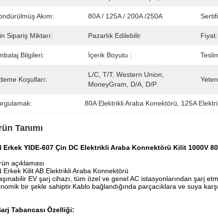
öndürülmüş Akım:
80A / 125A / 200A /250A
Sertif
n Sipariş Miktarı:
Pazarlık Edilebilir
Fiyat:
balaj Bilgileri:
İçerik Boyutu :
Tesli
L/C, T/T, Western Union, 
deme Koşulları:
Yeten
MoneyGram, D/A, D/P
urgulamak:
80A Elektrikli Araba Konektörü
, 
125A Elektr
rün Tanımı
 Erkek YIDE-607 Çin DC Elektrikli Araba Konnektörü Kilit 1000V 8
rün açıklaması
 Erkek Kilit AB Elektrikli Araba Konnektörü
aşınabilir EV şarj cihazı, tüm özel ve genel AC istasyonlarından şarj etm
nomik bir şekle sahiptir.Kablo bağlandığında parçacıklara ve suya karş
arj Tabancası Özelliği: