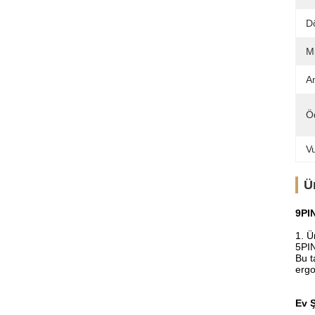
D
Mi
Am
Ö
V
Ü
9PIN
1. Ü
5PIN
Bu t
ergo
Ev Ş