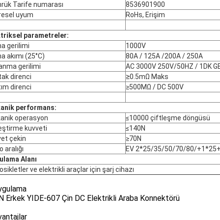
rük Tarife numarası
8536901900
resel uyum
RoHs, Erişim
triksel parametreler:
 gerilimi
1000V
a akımı (25°C)
80A / 125A /200A / 250A
anma gerilimi
AC 3000V 250V/50HZ / 1DK G
≥
ak direnci
0.5mΩ Maks
tım direnci
≥500MΩ / DC 500V
anik performans:
anik operasyon
≤10000 çiftleşme döngüsü
eştirme kuvveti
≤140N
et çekin
≥70N
o aralığı
EV 2*25/35/50/70/80/+1*25
ulama Alanı
sikletler ve elektrikli araçlar için şarj cihazı
uygulama
N Erkek YIDE-607 Çin DC Elektrikli Araba Konnektörü
vantajlar