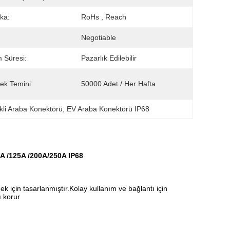
ika:
RoHs , Reach
Negotiable
m Süresi:
Pazarlık Edilebilir
ek Temini:
50000 Adet / Her Hafta
ikli Araba Konektörü
, 
EV Araba Konektörü IP68
0A /125A /200A/250A IP68
ek için tasarlanmıştır.Kolay kullanım ve bağlantı için
ı korur