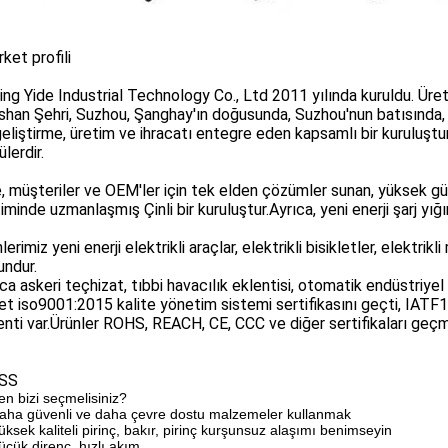
irket profili
ing Yide Industrial Technology Co., Ltd 2011 yılında kuruldu. Ür
shan Şehri, Suzhou, Şanghay'ın doğusunda, Suzhou'nun batısında,
eliştirme, üretim ve ihracatı entegre eden kapsamlı bir kuruluştur
lerdir.
e, müşteriler ve OEM'ler için tek elden çözümler sunan, yüksek g
iminde uzmanlaşmış Çinli bir kuruluştur.Ayrıca, yeni enerji şarj yığınıy
lerimiz yeni enerji elektrikli araçlar, elektrikli bisikletler, elektrik
undur.
ca askeri teçhizat, tıbbi havacılık eklentisi, otomatik endüstriyel
ket iso9001:2015 kalite yönetim sistemi sertifikasını geçti, IAT
nti var.Ürünler ROHS, REACH, CE, CCC ve diğer sertifikaları geçmi
SSS
n bizi seçmelisiniz?
aha güvenli ve daha çevre dostu malzemeler kullanmak
üksek kaliteli pirinç, bakır, pirinç kurşunsuz alaşımı benimseyin
üçük direnç, hızlı akım