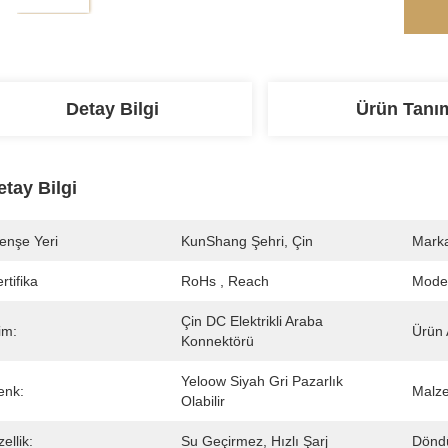
Detay Bilgi
Ürün Tanı
etay Bilgi
enşe Yeri
KunShang Şehri, Çin
Marka
rtifika
RoHs , Reach
Mode
Çin DC Elektrikli Araba 
im:
Ürün 
Konnektörü
Yeloow Siyah Gri Pazarlık 
enk:
Malz
Olabilir
ellik:
Su Geçirmez, Hızlı Şarj
Döndü