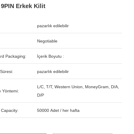
 9PIN Erkek Kilit
pazarlık edilebilir
Negotiable
rd Packaging:
İçerik Boyutu :
Süresi:
pazarlık edilebilir
L/C, T/T, Western Union, MoneyGram, D/A,
 Yöntemi:
D/P
 Capacity:
50000 Adet / her hafta