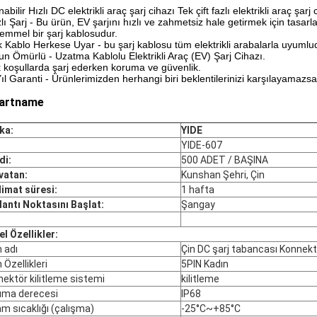
nabilir Hızlı DC elektrikli araç şarj cihazı Tek çift fazlı elektrikli araç şar
zlı Şarj - Bu ürün, EV şarjını hızlı ve zahmetsiz hale getirmek için tasar
mmel bir şarj kablosudur.
k Kablo Herkese Uyar - bu şarj kablosu tüm elektrikli arabalarla uyumlu
un Ömürlü - Uzatma Kablolu Elektrikli Araç (EV) Şarj Cihazı.
k koşullarda şarj ederken koruma ve güvenlik.
Yıl Garanti - Ürünlerimizden herhangi biri beklentilerinizi karşılayamazs
şartname
ka:
YIDE
:
YIDE-607
di:
500 ADET / BAŞINA
vatan:
Kunshan Şehri, Çin
imat süresi:
1 hafta
antı Noktasını Başlat:
Şangay
l Özellikler:
 adı
Çin DC şarj tabancası Konnek
 Özellikleri
5PIN Kadın
ektör kilitleme sistemi
kilitleme
uma derecesi
IP68
m sıcaklığı (çalışma)
-25°C~+85°C