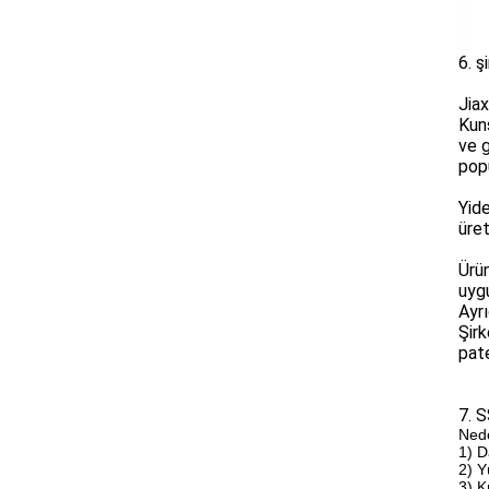
6. ş
Jiax
Kun
ve g
popü
Yid
üret
Ürün
uyg
Ayrı
Şir
pate
7. 
Nede
1) D
2) Y
3) K