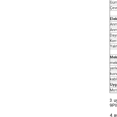
Güm
Çev
Elek
Anma
Anm
Day
Kont
Yalı
Mek
mek
yerl
kuvv
kabl
Uyg
Moto
3. 
9PI
4. a