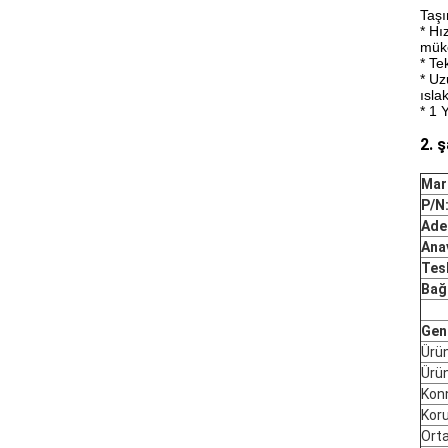
Taşı
* Hı
müke
* Te
* Uz
ısla
* 1 
2. 
Mar
P/N
Ade
Ana
Tesl
Bağl
Gene
Ürün
Ürün
Konn
Kor
Orta