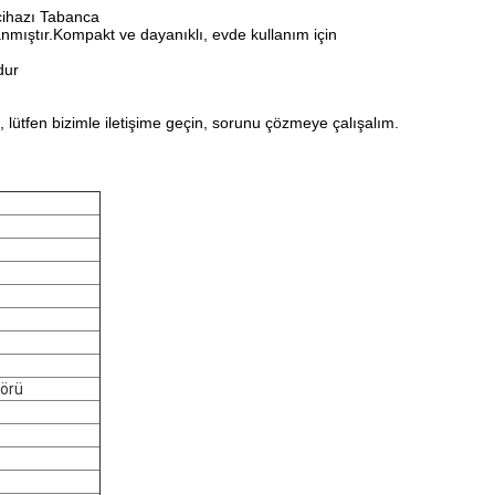
j cihazı Tabanca
lanmıştır.Kompakt ve dayanıklı, evde kullanım için
dur
a, lütfen bizimle iletişime geçin, sorunu çözmeye çalışalım.
törü