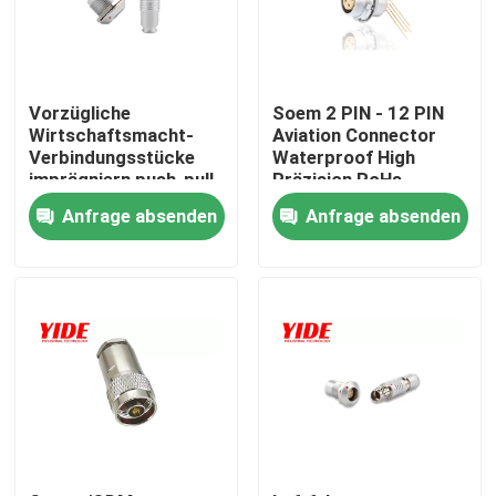
Produkte
Vorzügliche
Soem 2 PIN - 12 PIN
Elektroauto-Verbindungsstück
Wirtschaftsmacht-
Aviation Connector
Verbindungsstücke
Waterproof High
imprägniern push-pull-
Präzision RoHs
Steckverbinder
E-Fahrrad-Verbindungsstück
Anfrage absenden
Anfrage absenden
Motorrad-elektrisches Verbindungsstück
Ebike-Batterieverbinder
Roller-Batterieverbinder
Aufladungsstapel EV