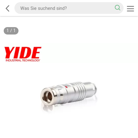
1
/
1