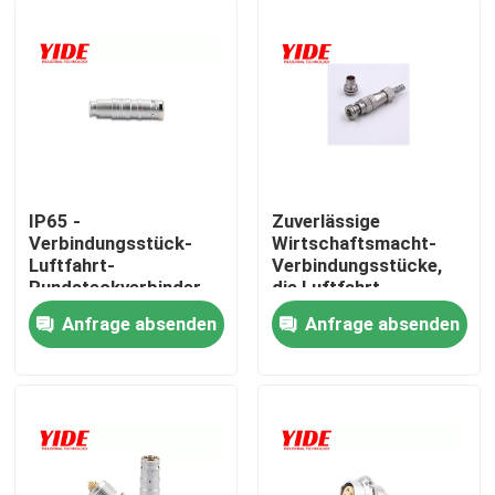
IP65 -
Zuverlässige
Verbindungsstück-
Wirtschaftsmacht-
Luftfahrt-
Verbindungsstücke,
Rundsteckverbinder
die Luftfahrt-
der
Verbindungsstück
Anfrage absenden
Anfrage absenden
Wirtschaftsmacht-
löten
Nach Hause
IP68
Über uns
Kontakte