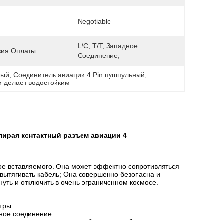
:
Negotiable
L/C, T/T, Западное 
вия Оплаты:
Соединение, 
вый
, 
Соединитель авиации 4 Pin пушпульный
, 
и делает водостойким
пирая контактный разъем авиации 4
ое вставляемого. Она может эффектно сопротивляться
вытягивать кабель; Она совершенно безопасна и
нуть и отключить в очень ограниченном космосе.
тры.
ное соединение.