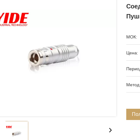
Сое
Пуш
МОК:
Цена:
Период
Метод
По