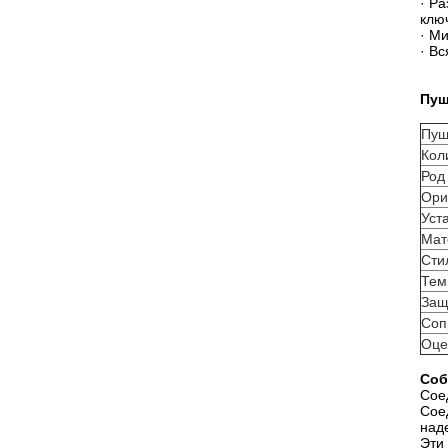
· Р
клю
· М
· В
Пуш
Пуш
Кол
Род
Ори
Уст
Мат
Сти
Тем
Защ
Соп
Оце
Соб
Сое
Сое
над
Эти