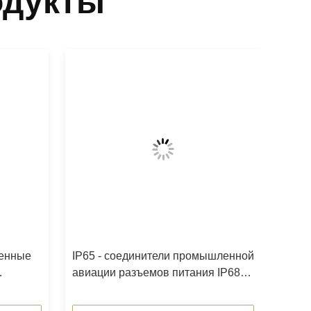
одукты
енные
IP65 - соединители промышленной
авиации разъемов питания IP68
круговые