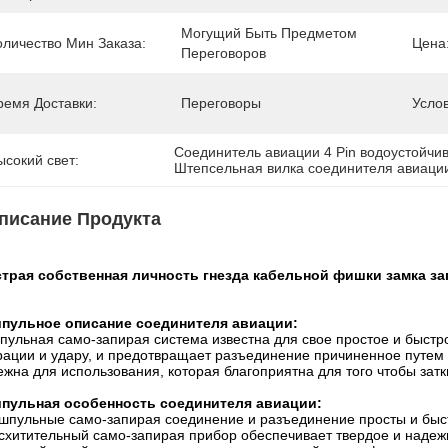
Могущий Быть Предметом 
оличество Мин Заказа:
Цена
Переговоров
ремя Доставки:
Переговоры
Усло
Соединитель авиации 4 Pin водоустойчи
ысокий свет:
Штепсельная вилка соединителя авиаци
писание Продукта
трая собственная личность гнезда кабельной фишки замка за
пульное описание соединителя авиации:
пульная само-запирая система известна для свое простое и быстр
рации и удару, и предотвращает разъединение причиненное путем 
ежна для использования, которая благоприятна для того чтобы затк
пульная особенность соединителя авиации:
ушпульные само-запирая соединение и разъединение просты и быс
осхитительный само-запирая прибор обеспечивает твердое и надеж