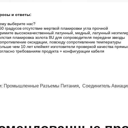
росы и ответы:
ему выберите нас?
60 градусов отсутствие мертвой плакировки угла прочной
Примите высококачественный латунный, медный, латунный неэтили
толстая плакировка золота 8U для сопроводителя передачи звезды
Сопротивление оксидации, повсюду сопротивление температуры
Больше чем 10 лет клеймят изготовители проверкой качества прямых
Согласно требованиям продукта + конфигурации кабеля
и:
Промышленные Разъемы Питания
,
Соединитель Авиаци