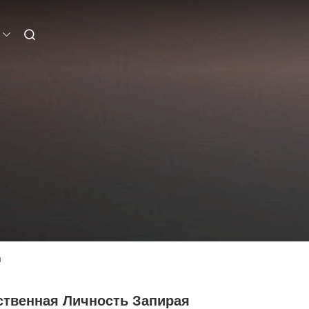
м
ственная Личность Запирая