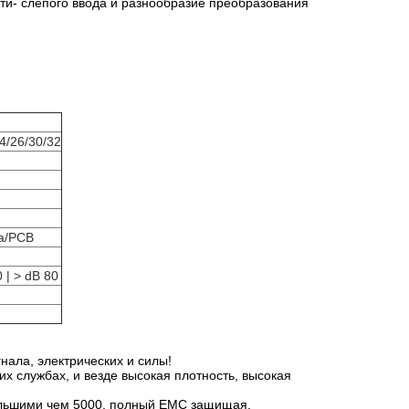
ти- слепого ввода и разнообразие преобразования
24/26/30/32
а/PCB
 | > dB 80
ала, электрических и силы!
 службах, и везде высокая плотность, высокая
ольшими чем 5000, полный EMC защищая,