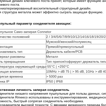
азумный дизайн ключевого поста принят, который имеет функцию ан
чевого поста.
иниатюризированный восхитительный структурный дизайн.
ся структура металла может эффектно сыграть защищая функцию.
пульный параметр соединителя авиации:
пульное Само-запирая Connetor
ичество положений
2 / 3/4/5/6/7/8/9/10/12/14/16/18/19/20/
Мужской/женский/полумесяц
ентация
Прямой/прямоугольный
анавливать тип
Держатель кабеля/PCB
ериал раковины
Металл
ль прекращения
Тип припоя/гофрирует держатель тип
пература окружающей среды
-55°C | +250°C
ищая влияние
10MHz > dB 75 | > 95 dB, 1GHz > dB 40
рягая времена
> 5000 раз
нка IP
IP50 | IP68
ственная личность запирая соединитель
динители низшего напряжения пушпульные для пользы данных, сигн
динители Rmeeco использованы в инструментировании, медицинских
ежность, быстрый сопрягая соединитель необходима.
 соединители высокой точности. С вводами жизненного периода б