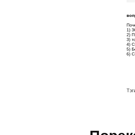
воп
Поч
1) 3
2) 
3) 
4) 
5) 
6) 
Тэг