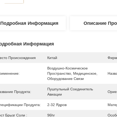
Подробная Информация
Описание Про
одробная Информация
есто Происхождения
Китай
Фирм
Воздушно-Космическое 
рименение:
Пространство, Медицинское, 
Назв
Оборудование Связи
Пушпульный Соединитель 
азвание Продукта:
Орие
Авиации
пецификации Продукта:
2-32 Ядров
Мате
ест Брызг Соли :
96hr
Особ