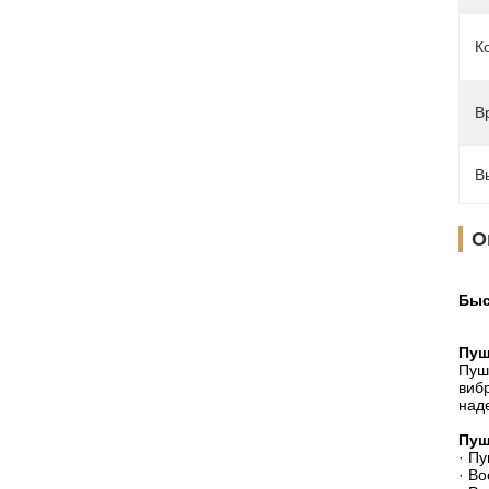
К
В
В
О
Быс
Пуш
Пуш
виб
над
Пуш
· П
· В