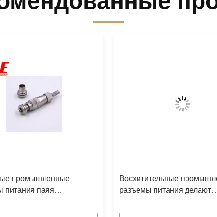
омендованные пр
ые промышленные
Восхитительные промышл
ы питания паяя
разъемы питания делают
тель авиации
пушпульный соединитель
водостойким