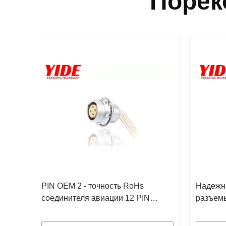
Порек
PIN OEM 2 - точность RoHs
Надежн
цем
соединителя авиации 12 PIN
разъем
водоустойчивая высокая
соедини