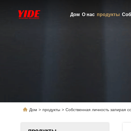
Дом
О нас
продукты
Соб
Дом
>
продукты
>
Собственная личность запирая с
продукты