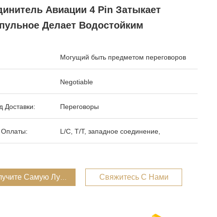
динитель Авиации 4 Pin Затыкает
пульное Делает Водостойким
Могущий быть предметом переговоров
Negotiable
 Доставки:
Переговоры
 Оплаты:
L/C, T/T, западное соединение,
лучите Самую Лучшую Цену
Свяжитесь С Нами