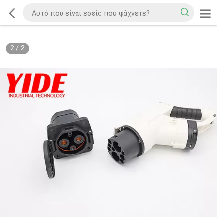
2
/
2