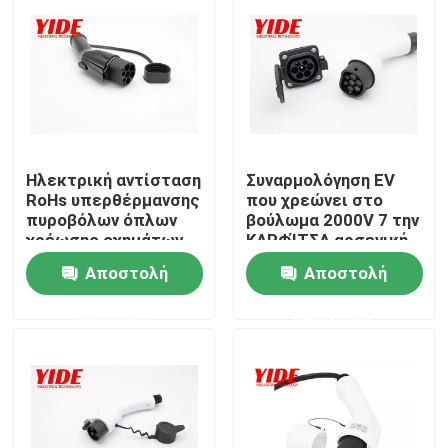
Ηλεκτρική αντίσταση
Συναρμολόγηση EV
RoHs υπερθέρμανσης
που χρεώνει στο
πυροβόλων όπλων
βούλωμα 2000V 7 την
χρέωσης οχημάτων
ΚΑΡΦΊΤΣΑ αρσενική
ODM
προστασία διαρροής
Αποστολή
Αποστολή
Σπίτι
ερώτησης
ερώτησης
Σχετικά με εμάς
Επαφές