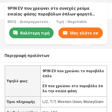
9PIN EV που χρεώνει στο συνεχές ρεύμα
ενιαίας φάσης πυροβόλων όπλων φορητό
πυρίμαχο
MOQ：Διαπραγματεύσιμος
Τιμή：Negotiable
Καλύτερη τιμή
Μας ελάτε σε
επαφή με
Περιγραφή προϊόντων
9PIN EV που χρεώνει το πυροβόλο
όπλο
Υψηλό φως:
,
EV που χρεώνει στο πυροβόλο όπ
λο την ενιαία φάση
Όροι πληρωμής
L/C, T/T, Western Union, MoneyGram