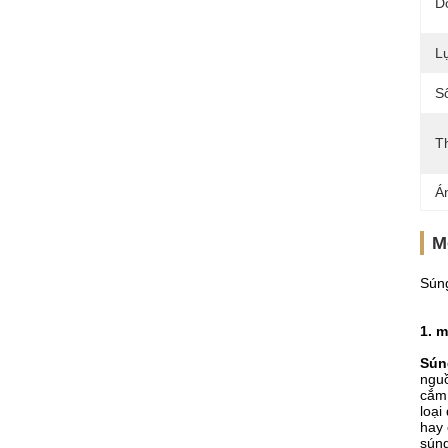
D
L
S
T
Á
M
Sún
1. 
Sún
nguồ
cắm 
loại
hay 
súng