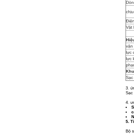
Dòn
chịu
Điện
Vật 
Hiệ
vận
lực 
lực 
phạ
Khu
Sạc
3. ứ
Sạc 
4. ư
S
c
N
5. 
Bộ s