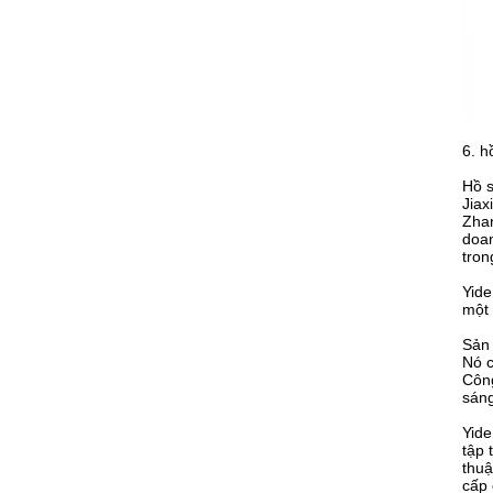
6. h
Hồ s
Jiax
Zhan
doan
tro
Yide
một 
Sản 
Nó c
Công
sán
Yide
tập 
thuậ
cấp 