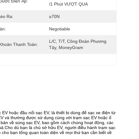
Được Điện Áp:
/1 Phút VƯỢT QUA
éo Ra:
≥70N
án:
Negotiable
L/C, T/T, Công Đoàn Phương 
Khoản Thanh Toán:
Tây, MoneyGram
 EV hoặc đầu nối sạc EV, là thiết bị dùng để sạc xe điện từ
EV và thường được sử dụng cùng với trạm sạc EV hoặc ổ
cơ bản về súng sạc EV, bao gồm cách chúng hoạt động, các
uả.Cho dù bạn là chủ sở hữu EV, người điều hành trạm sạc
cho bạn tổng quan toàn diện về mọi thứ bạn cần biết về