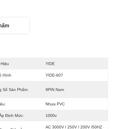
Phẩm
 Hiệu
YIDE
ô Hình
YIDE-607
g Số Sản Phẩm:
9PIN Nam
iệu:
Nhựa PVC
Áp Định Mức:
1000v
AC 3000V / 250V / 200V /50HZ 