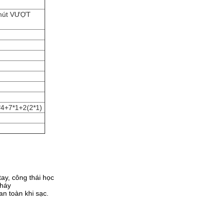
phút VƯỢT
*4+7*1+2(2*1)
ay, công thái học
cháy
n toàn khi sạc.