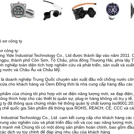
ồ sơ công ty
ơ công ty:
ing Yide Industrial Technology Co., Ltd được thành lập vào năm 2011. C
gpu, thành phố Côn Sơn, Tô Châu, phía đông Thượng Hải, phía tây Tô
h nghiệp toàn diện tích hợp nghiên cứu và phát triển, sản xuất và xuấ
ng nước và Châu Âu và Châu Mỹ.
 là doanh nghiệp Trung Quốc chuyên sản xuất đầu nối chống nước công 
cửa cho khách hàng và Oem.Đồng thời là nhà cung cấp hàng đầu các 
phẩm của chúng tôi phù hợp với xe điện năng lượng mới, xe đạp điện, x
ũng thích hợp cho các thiết bị quân sự, plug-in hàng không vũ trụ y tế, 
 ty đã thông qua chứng nhận hệ thống quản lý chất lượng iso9001:2
g chế quốc gia.Sản phẩm đã thông qua ROHS, REACH, CE, CCC và cá
 Industrial Technology Co., Ltd. cam kết cung cấp cho khách hàng các g
trung vào nghiên cứu và phát triển đầu nối và cọc sạc năng lượng mới
t mạnh mẽ.Chúng tôi có một dòng sản phẩm hoàn chỉnh, bao gồm đầu nố
các dịch vụ tùy chỉnh để đáp ứng nhu cầu của khách hàng.