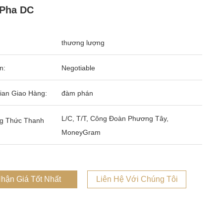
 Pha DC
thương lượng
n:
Negotiable
ian Giao Hàng:
đàm phán
L/C, T/T, Công Đoàn Phương Tây,
g Thức Thanh
MoneyGram
hận Giá Tốt Nhất
Liên Hệ Với Chúng Tôi