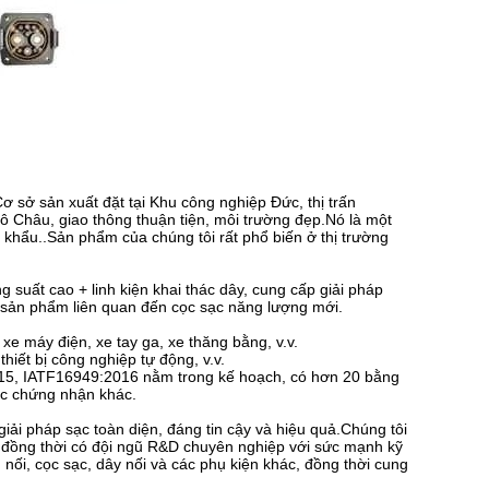
ơ sở sản xuất đặt tại Khu công nghiệp Đức, thị trấn
 Châu, giao thông thuận tiện, môi trường đẹp.Nó là một
t khẩu..Sản phẩm của chúng tôi rất phổ biến ở thị trường
suất cao + linh kiện khai thác dây, cung cấp giải pháp
sản phẩm liên quan đến cọc sạc năng lượng mới.
e máy điện, xe tay ga, xe thăng bằng, v.v.
thiết bị công nghiệp tự động, v.v.
015, IATF16949:2016 nằm trong kế hoạch, có hơn 20 bằng
c chứng nhận khác.
iải pháp sạc toàn diện, đáng tin cậy và hiệu quả.Chúng tôi
, đồng thời có đội ngũ R&D chuyên nghiệp với sức mạnh kỹ
i, cọc sạc, dây nối và các phụ kiện khác, đồng thời cung