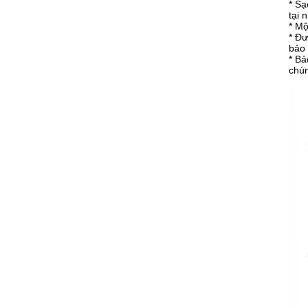
* Sạ
tại 
* Mộ
* Đư
bảo 
* Bả
chún