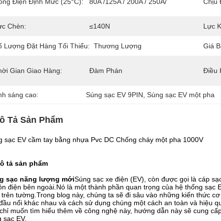
òng Điện Định Mức (25°C):
80A /125A / 200A / 250A/
Chịu 
ực Chèn:
≤140N
Lực K
ố Lượng Đặt Hàng Tối Thiểu:
Thương Lượng
Giá B
hời Gian Giao Hàng:
Đàm Phán
Điều 
nh sáng cao:
Súng sạc EV 9PIN
, 
Súng sạc EV một pha
ô Tả Sản Phẩm
g sạc EV cầm tay bằng nhựa Pvc DC Chống cháy một pha 1000V
mô tả sản phẩm
g sạc năng lượng mới
Súng sạc xe điện (EV), còn được gọi là cáp sạc
n điện bên ngoài.Nó là một thành phần quan trọng của hệ thống sạc 
trên tường.Trong blog này, chúng ta sẽ đi sâu vào những kiến ​​thức 
 đầu nối khác nhau và cách sử dụng chúng một cách an toàn và hiệu q
chỉ muốn tìm hiểu thêm về công nghệ này, hướng dẫn này sẽ cung cấp 
 sạc EV.