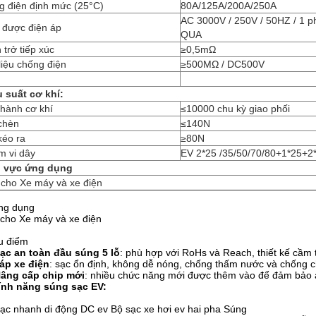
g điện định mức (25°C)
80A/125A/200A/250A
AC 3000V / 250V / 50HZ / 1 
 được điện áp
QUA
 trở tiếp xúc
≥0,5mΩ
liệu chống điện
≥500MΩ / DC500V
u suất cơ khí:
 hành cơ khí
≤10000 chu kỳ giao phối
chèn
≤140N
kéo ra
≥80N
m vi dây
EV 2*25 /35/50/70/80+1*25+2
 vực ứng dụng
 cho Xe máy và xe điện
ng dụng
cho Xe máy và xe điện
u điểm
ạc an toàn đầu súng 5 lỗ
: phù hợp với RoHs và Reach, thiết kế cầm t
áp xe điện
: sạc ổn định, không dễ nóng, chống thấm nước và chống 
âng cấp chip mới
: nhiều chức năng mới được thêm vào để đảm bảo a
Tính năng súng sạc EV:
ạc nhanh di động DC ev Bộ sạc xe hơi ev hai pha Súng