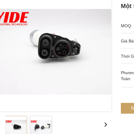
Một
MOQ:
Giá Bá
Thời G
Phươn
Toán:
N