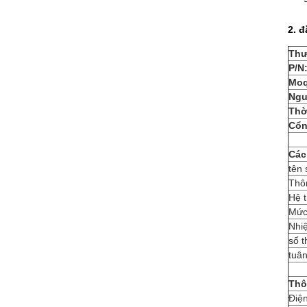
2. đ
Thư
P/N
Moq
Ngu
Thờ
Cổn
Các
tên
Thô
Hệ 
Mức
Nhiệ
số t
tuân
Thô
Điệ