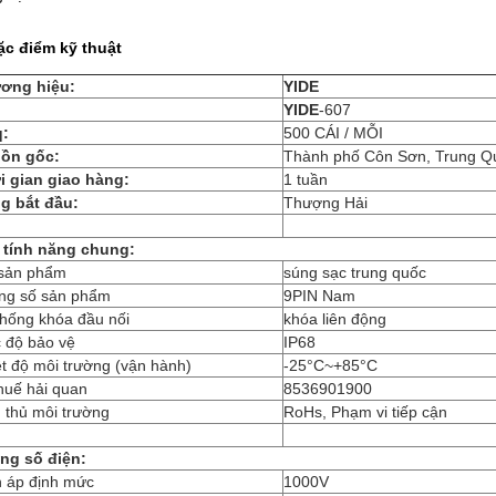
ặc điểm kỹ thuật
ơng hiệu:
YIDE
:
YIDE
-607
:
500 CÁI / MỖI
ồn gốc:
Thành phố Côn Sơn, Trung Q
i gian giao hàng:
1 tuần
g bắt đầu:
Thượng Hải
 tính năng chung:
 sản phẩm
súng sạc trung quốc
ng số sản phẩm
9PIN Nam
thống khóa đầu nối
khóa liên động
 độ bảo vệ
IP68
t độ môi trường (vận hành)
-25°C~+85°C
huế hải quan
8536901900
 thủ môi trường
RoHs, Phạm vi tiếp cận
ng số điện:
n áp định mức
1000V