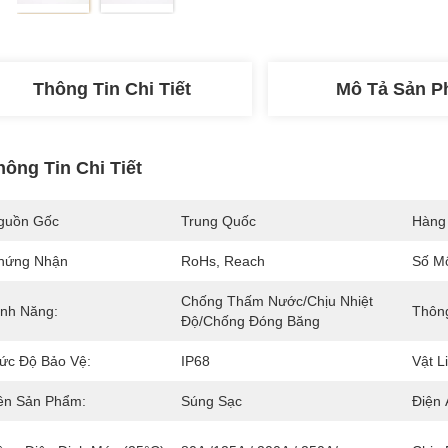
Thông Tin Chi Tiết
Mô Tả Sản 
hông Tin Chi Tiết
guồn Gốc
Trung Quốc
Hàng
hứng Nhận
RoHs, Reach
Số M
Chống Thấm Nước/chịu Nhiệt 
ính Năng:
Thôn
Độ/chống Đóng Băng
ức Độ Bảo Vệ:
IP68
Vật L
ên Sản Phẩm:
Súng Sạc
Điện 