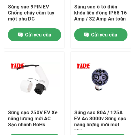
Súng sạc 9PIN EV
Súng sạc ô tô điện
Chống cháy cầm tay
khóa liên động IP68 16
Sản phẩm
một pha DC
Amp / 32 Amp An toàn
Gửi yêu cầu
Gửi yêu cầu
Đầu nối xe điện
Đầu nối xe đạp điện tử
Đầu Nối Điện Xe Máy
Đầu nối pin Ebike
Súng sạc 250V EV Xe
Súng sạc 80A / 125A
Đầu nối ắc quy xe tay ga
năng lượng mới AC
EV Ac 3000v Súng sạc
Sạc nhanh RoHs
năng lượng mới một
pha
Cọc sạc EV