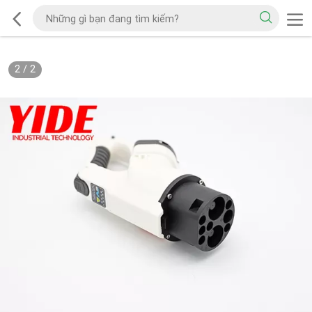
2
/
2