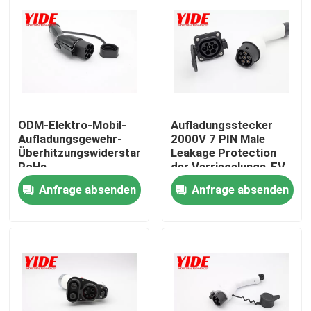
ODM-Elektro-Mobil-
Aufladungsstecker
Aufladungsgewehr-
2000V 7 PIN Male
Überhitzungswiderstand
Leakage Protection
RoHs
der Verriegelungs-EV
Anfrage absenden
Anfrage absenden
Nach Hause
Über uns
Kontakte