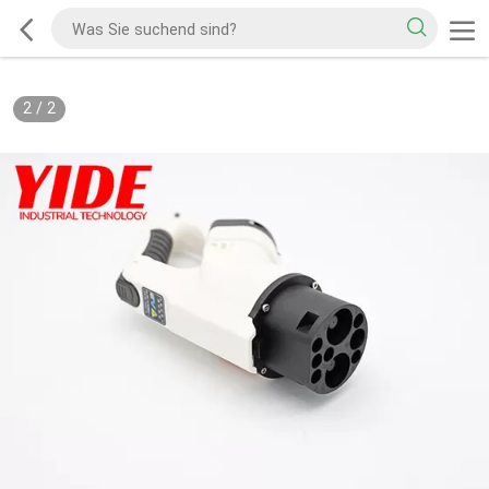
2
/
2