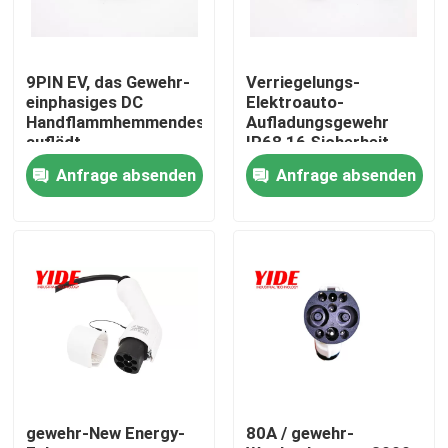
Produkte
9PIN EV, das Gewehr-
Verriegelungs-
einphasiges DC
Elektroauto-
Elektroauto-Verbindungsstück
Handflammhemmendes
Aufladungsgewehr
auflädt
IP68 16 Sicherheit
Amperes/32 Ampere
Anfrage absenden
Anfrage absenden
E-Fahrrad-Verbindungsstück
Motorrad-elektrisches Verbindungsstück
Ebike-Batterieverbinder
Roller-Batterieverbinder
gewehr-New Energy-
80A / gewehr-
Aufladungsstapel EV