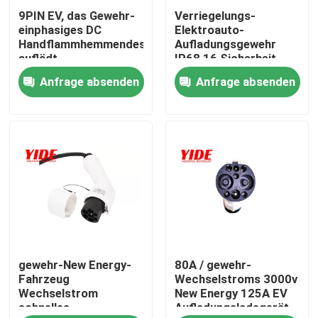
9PIN EV, das Gewehr-
Verriegelungs-
einphasiges DC
Elektroauto-
Produkte
Handflammhemmendes
Aufladungsgewehr
auflädt
IP68 16 Sicherheit
Amperes/32 Ampere
Anfrage absenden
Anfrage absenden
Elektroauto-Verbindungsstück
E-Fahrrad-Verbindungsstück
Motorrad-elektrisches Verbindungsstück
Ebike-Batterieverbinder
gewehr-New Energy-
80A / gewehr-
Roller-Batterieverbinder
Fahrzeug
Wechselstroms 3000v
Wechselstrom
New Energy 125A EV
schnelles
Aufladungsladegerät-
Aufladungsstapel EV