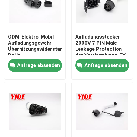
ODM-Elektro-Mobil-
Aufladungsstecker
Aufladungsgewehr-
2000V 7 PIN Male
Überhitzungswiderstand
Leakage Protection
RoHs
der Verriegelungs-EV
Anfrage absenden
Anfrage absenden
Nach Hause
Über uns
Kontakte