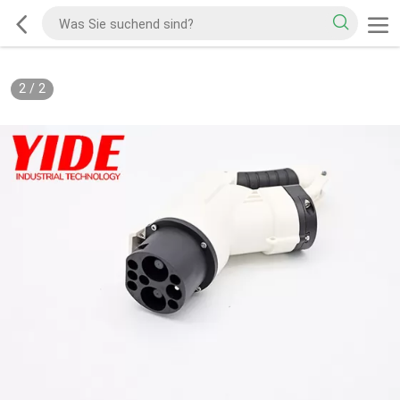
2
/
2