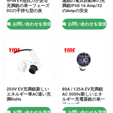
9PIN EV抵抗力がある
連結の電気自動車の充
充満銃の単一フェーズ
満銃IP68 16 Amp/32
DCの手持ち型の炎
のAmpの安全
製品
お問い合わせを送信
お問い合わせを送信
電気自動車のコネクター
Eのバイクのコネクター
オートバイの電気コネクタ
Ebike電池コネクター
250V EV充満銃新しい
80A / 125A EV充満銃
エネルギー車AC速い充
AC 3000v新しいエネ
スクーター電池コネクター
満RoHs
ルギー充電器銃の単一
フェーズ
EVの充満山
お問い合わせを送信
お問い合わせを送信