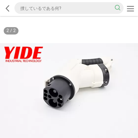
2
/
2