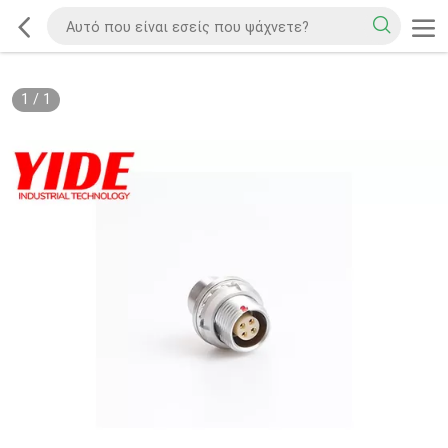
1
/
1