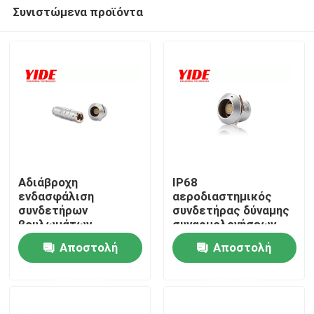
Συνιστώμενα προϊόντα
Αδιάβροχη
IP68
ενδασφάλιση
αεροδιαστημικός
συνδετήρων
συνδετήρας δύναμης
Σπίτι
βουλωμάτων
συναρμολογήσεων
αεροπορίας ODM
συνδετήρων
Αποστολή
Αποστολή
IP68 άνδρα-γυναίκας
καλωδίων
Σχετικά με εμάς
αεροπορίας
ερώτησης
ερώτησης
Επαφές