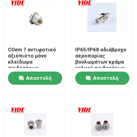
Προϊόντα
Ηλεκτρικός συνδετήρας αυτοκινήτων
COem 7 αντιφατικό
IP65/IP68 αδιάβροχο
αξιόπιστο μόνο
αεροπορίας
Συνδετήρας ποδηλάτων Ε
κλείδωμα
βουλωμάτων κράμα
συνδετήρων
χαλκού συνδετήρων
αεροπορίας
αξιόπιστο
Ηλεκτρικός συνδετήρας μοτοσικλετών
Αποστολή
Αποστολή
καρφιτσών
αδιάβροχο
ερώτησης
ερώτησης
Συνδετήρας μπαταριών Ebike
Συνδετήρας μπαταριών μηχανικών δίκυκλων
EV που χρεώνει το σωρό