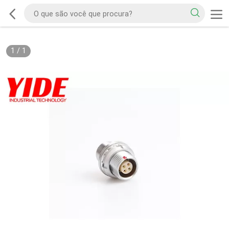
1
/
1