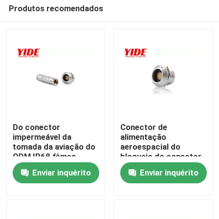
Produtos recomendados
Do conector
Conector de
impermeável da
alimentação
tomada da aviação do
aeroespacial do
Casa
ODM IP68 fêmea
bloqueio do conector
masculina de bloqueio
de cabo da aviação
Enviar inquérito
Enviar inquérito
IP68
Quem Somos
Contatos