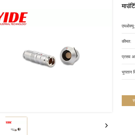
माउंटि
एमओक्यू:
कीमत:
प्रसव अ
भुगतान व
स