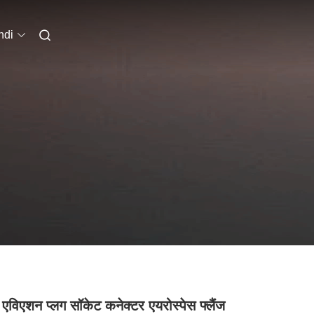
ndi
एविएशन प्लग सॉकेट कनेक्टर एयरोस्पेस फ्लैंज