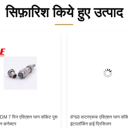
सिफ़ारिश किये हुए उत्पाद
M 7 पिन एविएशन प्लग सॉकेट पुश
IP68 वाटरप्रूफ एविएशन प्लग सॉक
न कनेक्टर
इंटरलॉकिंग हाई प्रिसिजन