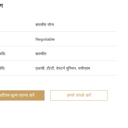
ंग
बातचीत योग्य
Negotiable
वधि:
बातचीत
िधि:
एल/सी, टी/टी, वेस्टर्न यूनियन, मनीग्राम
र्वोत्तम मूल्य प्राप्त करें
हमसे संपर्क करें