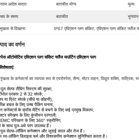
यूनतम आदेश मात्रा:
बातचीत योग्य
मूल्य:
रसव के समय:
बातचीत
भुगतान श
रमुखता से दिखाना:
IP67 एविएशन प्लग सॉकेट
, 
एविएशन प्लग सॉकेट फ्लैंज मा
्पाद का वर्णन
्पेस ऑटोमोटिव एविएशन प्लग सॉकेट फ्लैंज माउंटिंग एविएशन प्लग
 विशेषताएं:
रृंखला के कनेक्टर्स का व्यापक रूप से एयरोस्पेस, सैन्य, मोटर वाहन, विद्युत शक्ति, यांत्रिक, स
-पुल सेल्फ लैचिंग सिस्टम की सुरक्षा;
टीपोल प्रकार 2 से 32 संपर्क;
ाप या प्रिंट संपर्क (सीधे या कोहनी);
रिक्ष बचत के लिए उच्च पैकिंग घनत्व;
न कनेक्टर्स के क्रॉस मेटिंग से बचने के लिए कई प्रमुख विकल्प;
क्टर संरेखण के लिए कुंजीयन प्रणाली;
्ण EMC परिरक्षण के लिए 360° स्क्रीनिंग;
ी के साथ पुल-अवे प्लग उपलब्ध हैं।
 पुल सेल्फ-लॉकिंग कनेक्शन और जुदाई सरल और तेज हैं।
तम स्व-लॉकिंग डिवाइस फर्म और विश्वसनीय कनेक्शन सुनिश्चित करता है।