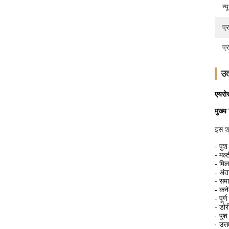
न्
प्
प्
उत
एयरोस
मुख्य
इस श्
- पुश
- मल्
- मिल
- अंत
- समा
- कने
- पूर
- डोर
· पुश
· उत्