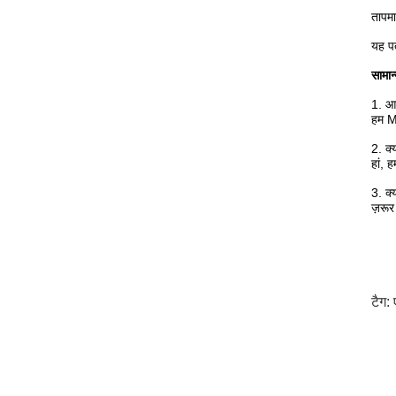
तापमा
यह पत
सामान्
1. आप
हम M8
2. क्
हां, 
3. क
ज़रू
टैग: