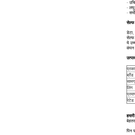
· उचि
· लघ
· सभी
सेल्फ
डेटा,
सेल्फ
ये उच
कंपन 
उत्पा
प्रका
ब्रैंड
सामग्
लिंग
प्रमा
रेटेड
हमारी
बेहत
पिन प