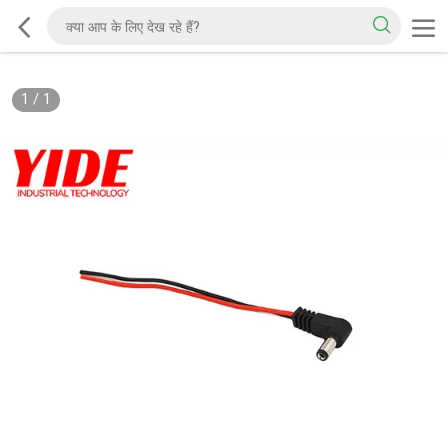
1
/
1