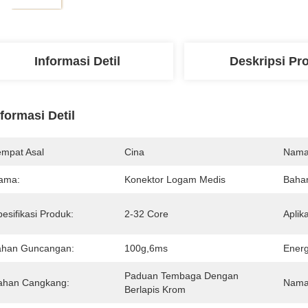
Informasi Detil
Deskripsi Pr
nformasi Detil
empat Asal
Cina
Nama
ama:
Konektor Logam Medis
Baha
esifikasi Produk:
2-32 Core
Aplika
ahan Guncangan:
100g,6ms
Energ
Paduan Tembaga Dengan 
ahan Cangkang:
Nama
Berlapis Krom