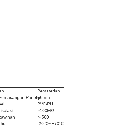
an
Pematerian
Pemasangan Panel
φ6mm
el
PVC/PU
isolasi
≥100MΩ
rkawinan
＞500
uhu
-20℃~ +70℃