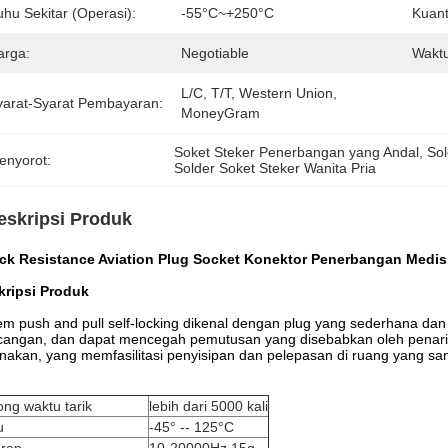
hu Sekitar (operasi):
-55°C~+250°C
Kuant
arga:
Negotiable
Waktu
L/C, T/T, Western Union, 
yarat-Syarat Pembayaran:
MoneyGram
Soket Steker Penerbangan yang Andal
, 
So
enyorot:
Solder Soket Steker Wanita Pria
eskripsi Produk
ck Resistance Aviation Plug Socket Konektor Penerbangan Medis
kripsi Produk
em push and pull self-locking dikenal dengan plug yang sederhana dan
angan, dan dapat mencegah pemutusan yang disebabkan oleh penarik
nakan, yang memfasilitasi penyisipan dan pelepasan di ruang yang san
ng waktu tarik
lebih dari 5000 kali
u
-45° -- 125°C