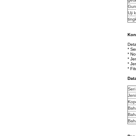
get
Gun
Uji 
ting
Kon
Deta
* Se
* No
* Je
* Je
* Fi
Data
Seri
Jeni
Kop
Bah
Baha
Bah