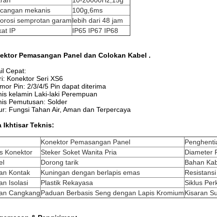
aran
10-20000Hz,15g
cangan mekanis
100g,6ms
korosi semprotan garam
lebih dari 48 jam
kat IP
IP65 IP67 IP68
ektor Pemasangan Panel dan Colokan Kabel .
il Cepat:
ri: Konektor Seri XS6
mor Pin: 2/3/4/5 Pin dapat diterima
nis kelamin Laki-laki Perempuan
nis Pemutusan: Solder
tur: Fungsi Tahan Air, Aman dan Terpercaya
 Ikhtisar Teknis:
Konektor Pemasangan Panel
Penghenti
s Konektor
Steker Soket Wanita Pria
Diameter 
el
Dorong tarik
Bahan Kab
an Kontak
Kuningan dengan berlapis emas
Resistansi 
n Isolasi
Plastik Rekayasa
Siklus Pe
an Cangkang
Paduan Berbasis Seng dengan Lapis Kromium
Kisaran S