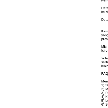
Pen
Deta
ke d
Deta
Kami
yang
prof
Misi
Isi 
Yide
sert
lebi
FAQ
Men
1) 3
2) M
3) P
4) K
5) L
6) S