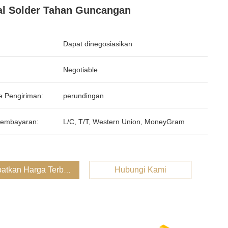
l Solder Tahan Guncangan
Dapat dinegosiasikan
Negotiable
e Pengiriman:
perundingan
Pembayaran:
L/C, T/T, Western Union, MoneyGram
atkan Harga Terbaik
Hubungi Kami