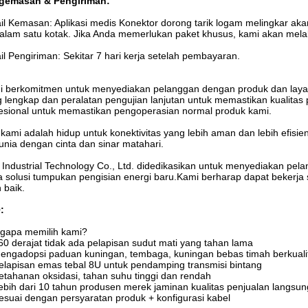
gemasan & Pengiriman:
il Kemasan: Aplikasi medis Konektor dorong tarik logam melingkar ak
alam satu kotak. Jika Anda memerlukan paket khusus, kami akan mel
il Pengiriman: Sekitar 7 hari kerja setelah pembayaran.
 berkomitmen untuk menyediakan pelanggan dengan produk dan layanan 
 lengkap dan peralatan pengujian lanjutan untuk memastikan kualitas
esional untuk memastikan pengoperasian normal produk kami.
 kami adalah hidup untuk konektivitas yang lebih aman dan lebih efisien
dunia dengan cinta dan sinar matahari.
 Industrial Technology Co., Ltd. didedikasikan untuk menyediakan pel
a solusi tumpukan pengisian energi baru.Kami berharap dapat beker
h baik.
:
gapa memilih kami?
60 derajat tidak ada pelapisan sudut mati yang tahan lama
engadopsi paduan kuningan, tembaga, kuningan bebas timah berkualit
elapisan emas tebal 8U untuk pendamping transmisi bintang
etahanan oksidasi, tahan suhu tinggi dan rendah
ebih dari 10 tahun produsen merek jaminan kualitas penjualan langsun
esuai dengan persyaratan produk + konfigurasi kabel