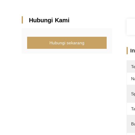
Hubungi Kami
Hubungi sekarang
I
T
N
Sp
T
B