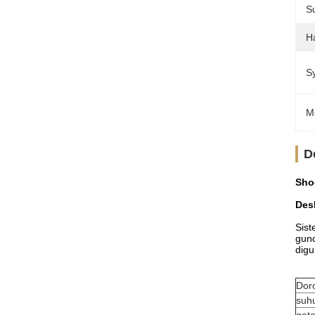
Su
H
S
M
D
Sho
Des
Sist
gunc
digu
Doro
suh