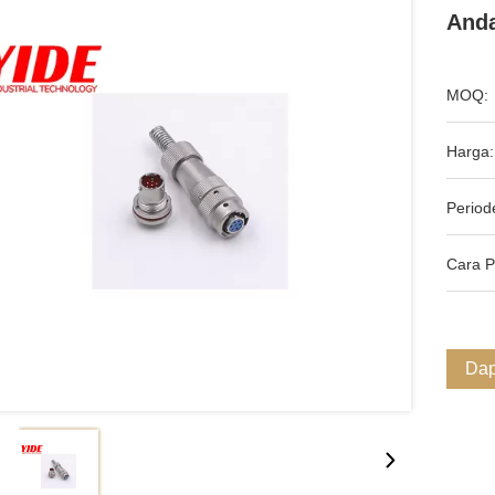
Anda
MOQ:
Harga:
Period
Cara 
Dap