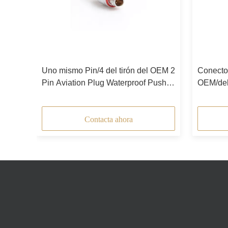
irón
Uno mismo Pin/4 del tirón del OEM 2
Conector
sh de
Pin Aviation Plug Waterproof Push
OEM/del
que cierra la conexión
Socket 
Contacta ahora