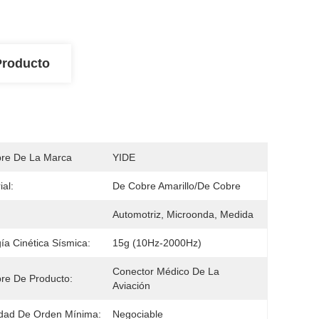
Producto
re De La Marca
YIDE
ial:
De Cobre Amarillo/de Cobre
Automotriz, Microonda, Medida
ía Cinética Sísmica:
15g (10Hz-2000Hz)
Conector Médico De La 
re De Producto:
Aviación
dad De Orden Mínima:
Negociable