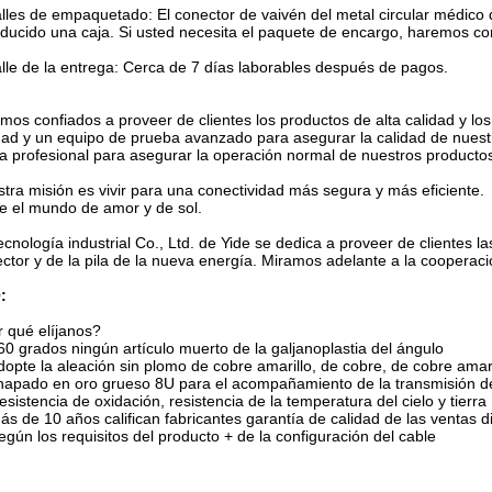
lles de empaquetado: El conector de vaivén del metal circular médic
oducido una caja. Si usted necesita el paquete de encargo, haremos c
lle de la entrega: Cerca de 7 días laborables después de pagos.
mos confiados a proveer de clientes los productos de alta calidad y lo
dad y un equipo de prueba avanzado para asegurar la calidad de nuest
a profesional para asegurar la operación normal de nuestros producto
tra misión es vivir para una conectividad más segura y más eficiente.
e el mundo de amor y de sol.
ecnología industrial Co., Ltd. de Yide se dedica a proveer de clientes l
ctor y de la pila de la nueva energía. Miramos adelante a la cooperaci
:
 qué elíjanos?
60 grados ningún artículo muerto de la galjanoplastia del ángulo
dopte la aleación sin plomo de cobre amarillo, de cobre, de cobre amari
hapado en oro grueso 8U para el acompañamiento de la transmisión de 
esistencia de oxidación, resistencia de la temperatura del cielo y tierra
ás de 10 años califican fabricantes garantía de calidad de las ventas d
egún los requisitos del producto + de la configuración del cable