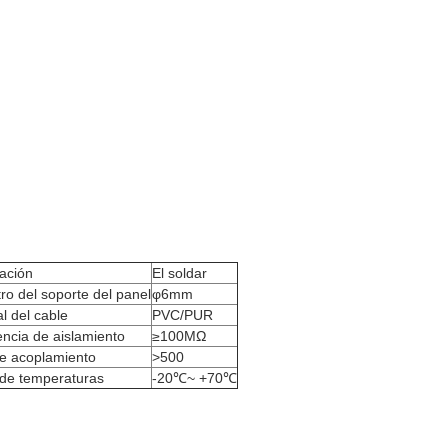
ación
El soldar
ro del soporte del panel
φ6mm
l del cable
PVC/PUR
encia de aislamiento
≥100MΩ
de acoplamiento
>500
de temperaturas
-20℃~ +70℃