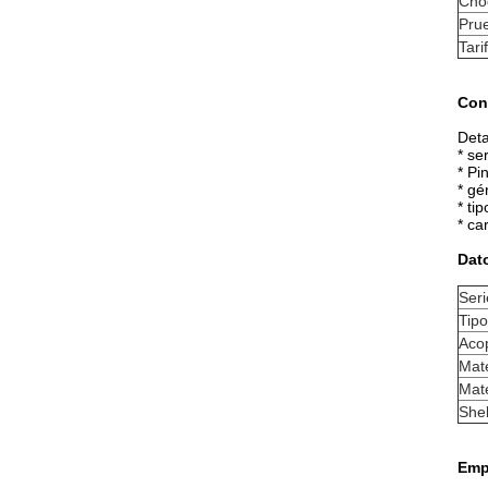
Cho
Prue
Tari
Cone
Deta
* se
* Pi
* gé
* ti
* ca
Dato
Seri
Tipo
Aco
Mate
Mate
Shel
Emp