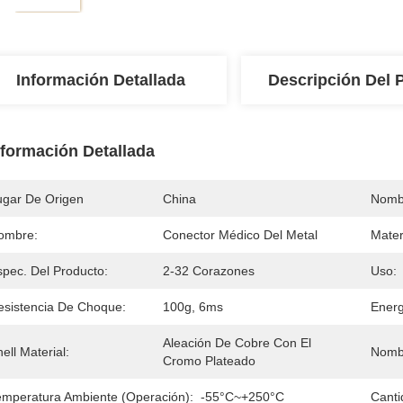
Información Detallada
Descripción Del 
nformación Detallada
ugar De Origen
China
Nomb
ombre:
Conector Médico Del Metal
Mater
spec. Del Producto:
2-32 Corazones
Uso:
esistencia De Choque:
100g, 6ms
Energ
Aleación De Cobre Con El 
ell Material:
Nomb
Cromo Plateado
emperatura Ambiente (operación):
-55°C~+250°C
Canti