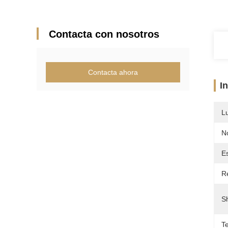
Contacta con nosotros
Contacta ahora
I
L
N
E
R
Sh
T