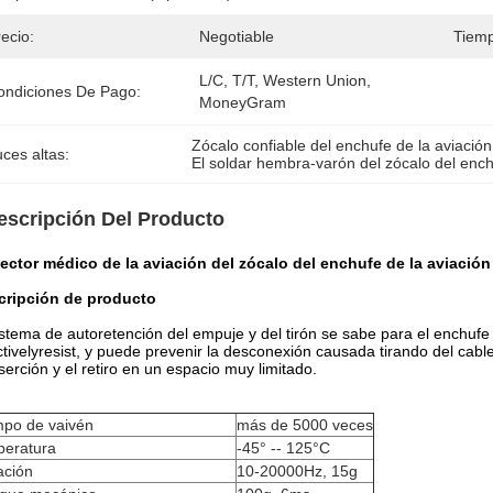
ecio:
Negotiable
Tiemp
L/C, T/T, Western Union, 
ondiciones De Pago:
MoneyGram
Zócalo confiable del enchufe de la aviación
ces altas:
El soldar hembra-varón del zócalo del enc
escripción Del Producto
ctor médico de la aviación del zócalo del enchufe de la aviación
cripción de producto
istema de autoretención del empuje y del tirón se sabe para el enchufe
ctivelyresist, y puede prevenir la desconexión causada tirando del cable.
nserción y el retiro en un espacio muy limitado.
mpo de vaivén
más de 5000 veces
peratura
-45° -- 125°C
ación
10-20000Hz, 15g