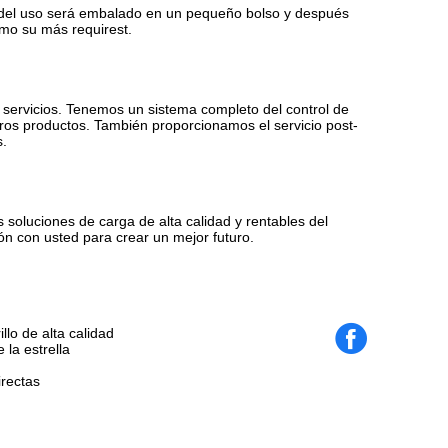
o del uso será embalado en un pequeño bolso y después
omo su más requirest.
s servicios. Tenemos un sistema completo del control de
ros productos. También proporcionamos el servicio post-
s.
as soluciones de carga de alta calidad y rentables del
ón con usted para crear un mejor futuro.
llo de alta calidad
la estrella
irectas