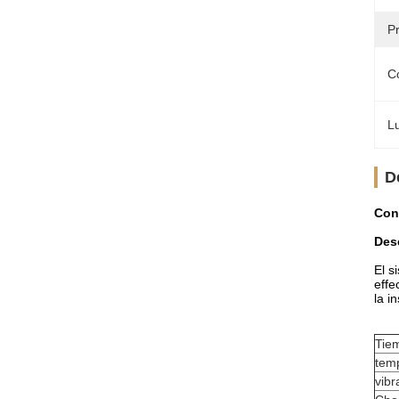
Pr
C
Lu
D
Cone
Des
El s
effe
la i
Tie
tem
vibr