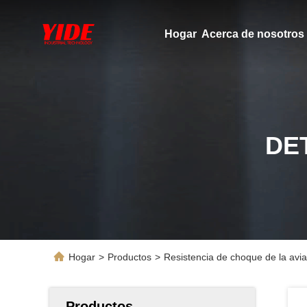
Hogar
Acerca de nosotros
DE
Hogar
>
Productos
>
Resistencia de choque de la avi
Productos