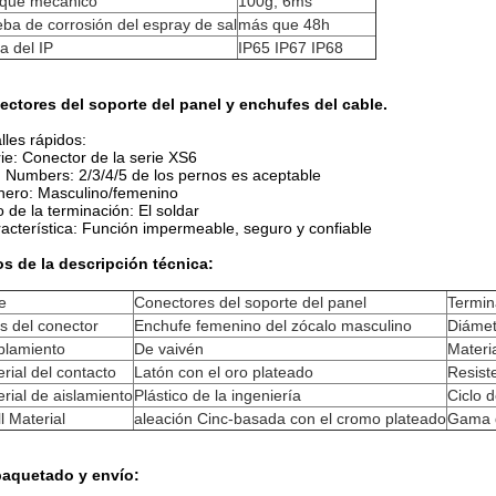
que mecánico
100g, 6ms
ba de corrosión del espray de sal
más que 48h
fa del IP
IP65 IP67 IP68
ctores del soporte del panel y enchufes del cable.
lles rápidos:
rie: Conector de la serie XS6
n Numbers: 2/3/4/5 de los pernos es aceptable
nero: Masculino/femenino
po de la terminación: El soldar
racterística: Función impermeable, seguro y confiable
s de la descripción técnica:
e
Conectores del soporte del panel
Termin
s del conector
Enchufe femenino del zócalo masculino
Diámet
plamiento
De vaivén
Materia
rial del contacto
Latón con el oro plateado
Resist
rial de aislamiento
Plástico de la ingeniería
Ciclo 
l Material
aleación Cinc-basada con el cromo plateado
Gama 
aquetado y envío: