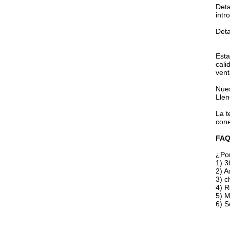
Deta
intr
Deta
Esta
cali
vent
Nues
Llen
La t
cone
FAQ
¿Por
1) 3
2) A
3) c
4) R
5) M
6) S