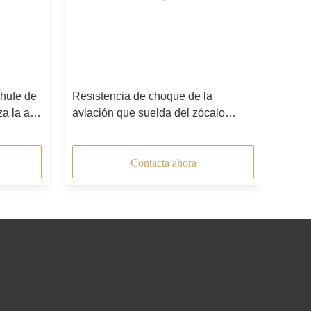
hufe de
Resistencia de choque de la
a la alta
aviación que suelda del zócalo
hembra-varón confiable del enchufe
Contacta ahora