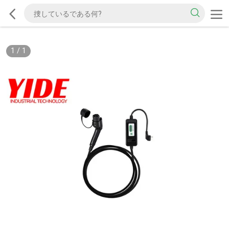
1
/
1