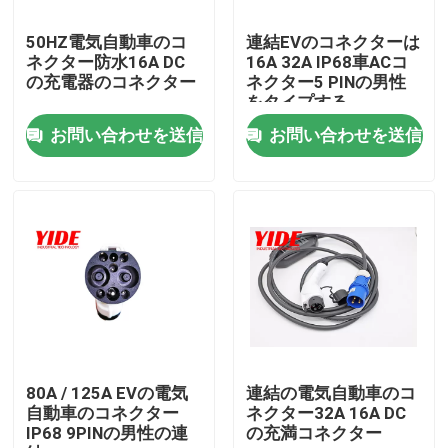
50HZ電気自動車のコ
連結EVのコネクターは
製品
ネクター防水16A DC
16A 32A IP68車ACコ
の充電器のコネクター
ネクター5 PINの男性
をタイプする
電気自動車のコネクター
お問い合わせを送信
お問い合わせを送信
Eのバイクのコネクター
オートバイの電気コネクタ
Ebike電池コネクター
スクーター電池コネクター
80A / 125A EVの電気
連結の電気自動車のコ
自動車のコネクター
ネクター32A 16A DC
IP68 9PINの男性の連
の充満コネクター
EVの充満山