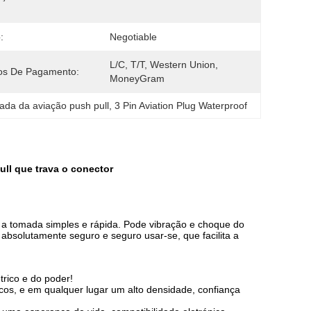
:
Negotiable
L/C, T/T, Western Union, 
os De Pagamento:
MoneyGram
ada da aviação push pull
, 
3 Pin Aviation Plug Waterproof
ull que trava o conector
 a tomada simples e rápida. Pode vibração e choque do
absolutamente seguro e seguro usar-se, que facilita a
trico e do poder!
cos, e em qualquer lugar um alto densidade, confiança