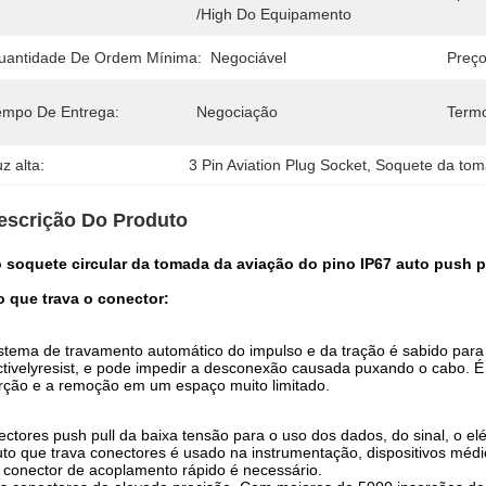
/high Do Equipamento
uantidade De Ordem Mínima:
Negociável
Preço
empo De Entrega:
Negociação
Term
z alta:
3 Pin Aviation Plug Socket
, 
Soquete da tom
escrição Do Produto
o soquete circular da tomada da aviação do pino IP67 auto push p
o que trava o conector:
stema de travamento automático do impulso e da tração é sabido para
ctivelyresist, e pode impedir a desconexão causada puxando o cabo. É 
rção e a remoção em um espaço muito limitado.
ctores push pull da baixa tensão para o uso dos dados, do sinal, o elé
to que trava conectores é usado na instrumentação, dispositivos médi
, conector de acoplamento rápido é necessário.