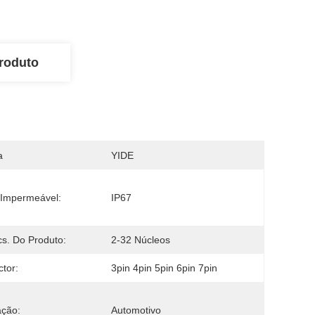
roduto
a
YIDE
 Impermeável:
IP67
s. Do Produto:
2-32 Núcleos
tor:
3pin 4pin 5pin 6pin 7pin
ação:
Automotivo