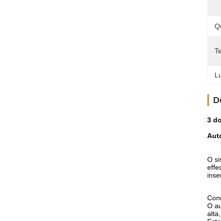
Q
T
Lu
D
3 d
Aut
O si
effe
inse
Cone
O au
alta