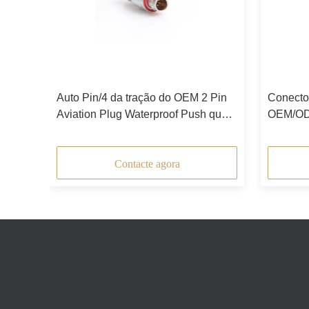
Socket
Auto Pin/4 da tração do OEM 2 Pin
Conector
Aviation Plug Waterproof Push que
OEM/ODM
trava a conexão
Socket 
Contacte agora