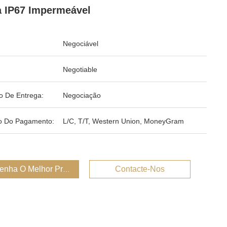
 IP67 Impermeável
Negociável
Negotiable
o De Entrega:
Negociação
o Do Pagamento:
L/C, T/T, Western Union, MoneyGram
enha O Melhor Preço
Contacte-Nos