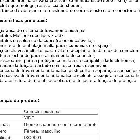
s conectores da elevada precisão. Com maiores de 5000 inserções de 
leta que protege, resistência de choque,
sitance da vibração, e a resistência de corrosão isto são o conector o
cterísticas principais:
gurança do sistema detravamento push pull;
ntatos Multipole dos tipos 2 a 32;
ntatos da solda ou da cópia (retos ou cotovelo);
nsidade de embalagem alta para economias de espaço;
ções chaves múltiplas para evitar o acoplamento da cruz de conectores
stema fechando para o alinhamento do conector;
0°screening para a proteção completa da compatibilidade eletrónica;
madas da tração-afastado com as correias disponíveis.
conexão de travamento automático push pull e a separação são simples
dispositivo de travamento automático excelente assegura a conexão fi
da a estrutura do metal pode eficazmente jogar a função de proteção.
crição do produto:
Conector push pull
YIDE
riais
Bronze chapeado com o cromo preto
ero
Fêmea, masculino
ificado
ISO9001