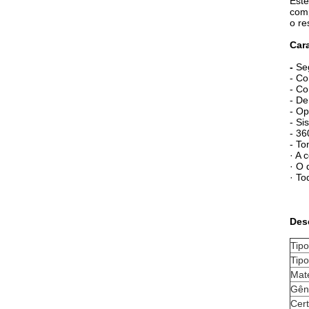
Este
comp
o re
Cara
-
Se
- Co
- Co
- De
- Op
- Si
- 36
- To
· A 
· O 
· To
Des
Tipo
Tipo
Mate
Gên
Cert