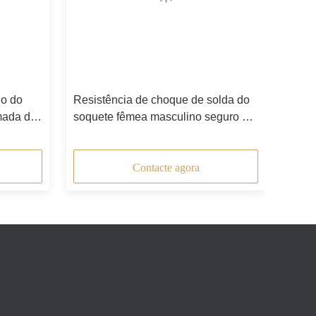
io do
Resistência de choque de solda do
mada da
soquete fêmea masculino seguro da
tomada da aviação
Contacte agora