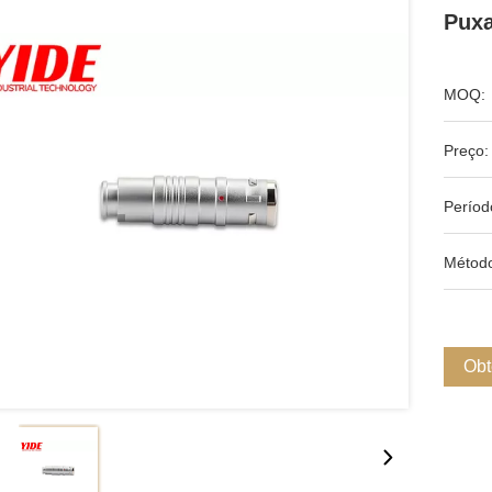
Puxa
MOQ:
Preço:
Períod
Métod
Obt