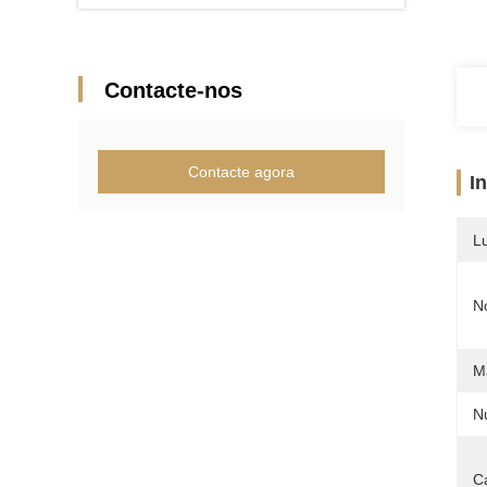
Contacte-nos
Contacte agora
I
L
N
Ma
N
Ca