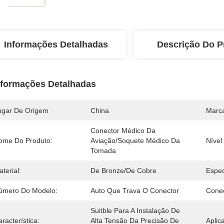
Informações Detalhadas
Descrição Do P
nformações Detalhadas
ugar De Origem
China
Marc
Conector Médico Da 
ome Do Produto:
Aviação/soquete Médico Da 
Nível
Tomada
terial:
De Bronze/de Cobre
Espec
úmero Do Modelo:
Auto Que Trava O Conector
Conec
Suitble Para A Instalação De 
racterística:
Alta Tensão Da Precisão De 
Aplic