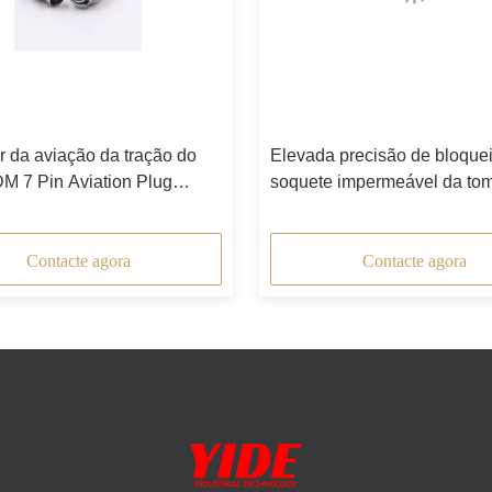
 da aviação da tração do
Elevada precisão de bloque
 7 Pin Aviation Plug
soquete impermeável da to
Push
aviação IP68
Contacte agora
Contacte agora