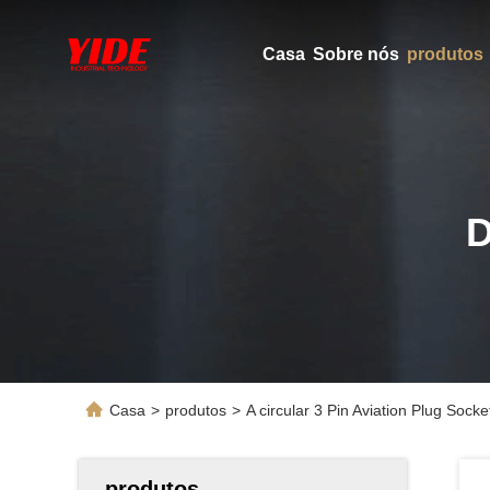
Casa
Sobre nós
produtos
Casa
>
produtos
>
A circular 3 Pin Aviation Plug Soc
produtos