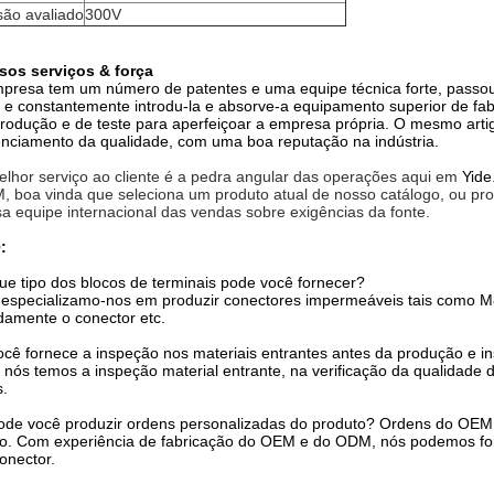
são avaliado
300V
sos serviços & força
presa tem um número de patentes e uma equipe técnica forte, passou 
 e constantemente introdu-la e absorve-a equipamento superior de fabr
rodução e de teste para aperfeiçoar a empresa própria. O mesmo arti
nciamento da qualidade, com uma boa reputação na indústria.
lhor serviço ao cliente é a pedra angular das operações aqui em
Yide
 boa vinda que seleciona um produto atual de nosso catálogo, ou proc
a equipe internacional das vendas sobre exigências da fonte.
:
ue tipo dos blocos de terminais pode você fornecer?
especializamo-nos em produzir conectores impermeáveis tais como M8
damente o conector etc.
ocê fornece a inspeção nos materiais entrantes antes da produção e 
 nós temos a inspeção material entrante, na verificação da qualidade 
.
ode você produzir ordens personalizadas do produto? Ordens do OE
o. Com experiência de fabricação do OEM e do ODM, nós podemos fo
onector.