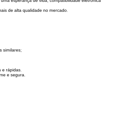
uma esperança de vida, compatibilidade eletrónica
 mais de alta qualidade no mercado.
 similares;
 e rápidas.
rme e segura.