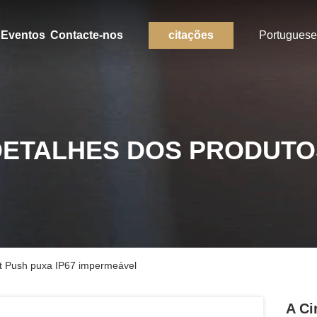
Eventos
Contacte-nos
citações
Portuguese
DETALHES DOS PRODUTO
ket Push puxa IP67 impermeável
A Ci