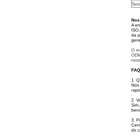
Ten
Nos
A em
ISO,
da p
gere
O me
ODM,
noss
FAQ
1. Q
Nós 
rapi
2. V
Sim,
bens
3. P
Cert
do c