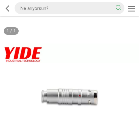
1
/
1