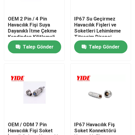
Ürünler
OEM 2 Pin / 4 Pin
IP67 Su Geçirmez
Havacılık Fişi Suya
Havacılık Fişleri ve
Dayanıklı İtme Çekme
Soketleri Lehimleme
Elektrikli Araba Konnektörü
Kendinden Kilitlemeli
Titreşim Direnci
Bağlantı
Talep Gönder
Talep Gönder
E Bisiklet Bağlayıcı
Motosiklet Elektrik Konnektörü
Ebike Pil Konnektörü
Scooter Akü Konnektörü
OEM / ODM 7 Pin
IP67 Havacılık Fiş
Havacılık Fişi Soket
Soket Konnektörü
EV Şarj Yığını