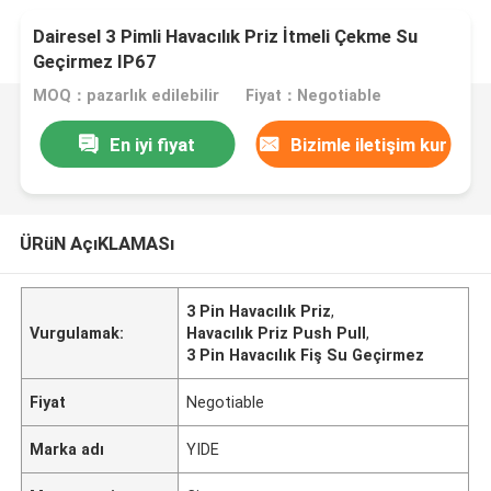
Dairesel 3 Pimli Havacılık Priz İtmeli Çekme Su
Geçirmez IP67
MOQ：pazarlık edilebilir
Fiyat：Negotiable
En iyi fiyat
Bizimle iletişim kur
ÜRüN AçıKLAMASı
3 Pin Havacılık Priz
,
Vurgulamak:
Havacılık Priz Push Pull
,
3 Pin Havacılık Fiş Su Geçirmez
Fiyat
Negotiable
Marka adı
YIDE